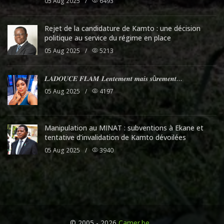
05 Aug 2025
/
6493
Rejet de la candidature de Kamto : une décision
politique au service du régime en place
05 Aug 2025
/
5213
𝑳𝑨𝑫𝑶𝑼𝑪𝑬 𝑭𝑳𝑨𝑴 𝑳𝒆𝒏𝒕𝒆𝒎𝒆𝒏𝒕 𝒎𝒂𝒊𝒔 𝒔û𝒓𝒆𝒎𝒆𝒏𝒕…
05 Aug 2025
/
4197
Manipulation au MINAT : subventions à Ekane et
tentative d’invalidation de Kamto dévoilées
05 Aug 2025
/
3940
© 2005 - 2026
Camer.be