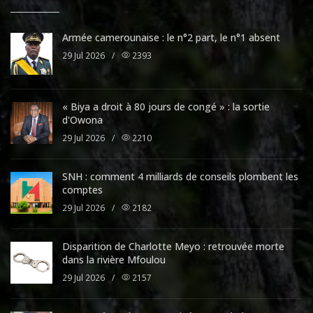
Armée camerounaise : le n°2 part, le n°1 absent
29 Jul 2026
/
2393
« Biya a droit à 80 jours de congé » : la sortie
d'Owona
29 Jul 2026
/
2210
SNH : comment 4 milliards de conseils plombent les
comptes
29 Jul 2026
/
2182
Disparition de Charlotte Meyo : retrouvée morte
dans la rivière Mfoulou
29 Jul 2026
/
2157