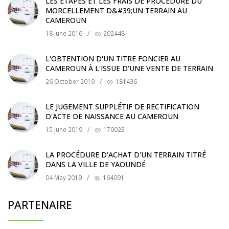
LES ÉTAPES ET LES FRAIS DE PROCÉDURE DU
MORCELLEMENT D&#39;UN TERRAIN AU
CAMEROUN
18 June 2016
/
202448
L'OBTENTION D'UN TITRE FONCIER AU
CAMEROUN À L'ISSUE D'UNE VENTE DE TERRAIN
26 October 2019
/
181436
LE JUGEMENT SUPPLÉTIF DE RECTIFICATION
D'ACTE DE NAISSANCE AU CAMEROUN
15 June 2019
/
170023
LA PROCÉDURE D'ACHAT D'UN TERRAIN TITRÉ
DANS LA VILLE DE YAOUNDÉ
04 May 2019
/
164091
PARTENAIRE