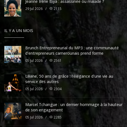
Jeanne Irène Biya : assassinée ou malade ?
29 Jul 2026
/
2115
IL Y A UN MOIS
Brunch Entrepreneurial du MP3 : une communauté
d'entrepreneurs camerounais prend forme
05 Jul 2026
/
2561
Liliane, 50 ans de grâce : l'élégance d'une vie au
service des autres
05 Jul 2026
/
2304
Marcel Tchangue : un dernier hommage à la hauteur
de son engagement
05 Jul 2026
/
2285