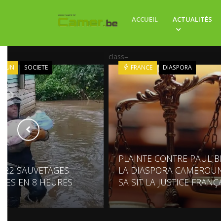
ACCUEIL
ACTUALITÉS
class=
ROUN
SOCIETE
FRANCE
DIASPORA
PLAINTE CONTRE PAUL BI
: 22 SAUVETAGES
LA DIASPORA CAMEROUN
UES EN 8 HEURES
SAISIT LA JUSTICE FRANÇ