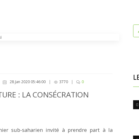
L
28 Jan 2020 05:46:00
|
3770
|
0
URE : LA CONSÉCRATION
0
mier sub-saharien invité à prendre part à la