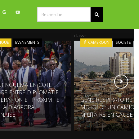
class=
IQUE
EVENEMENTS
CAMEROUN
SOCIETE
UI NGUEMA EN COTE
OIRE ENTRE DIPLOMATIE
ERATION ET PROXIMITE
GÊNE RESPIRATOIRE À
 LA DIASPORA
MOKOLO : UN CAMION
NAISE
MILITAIRE EN CAUSE