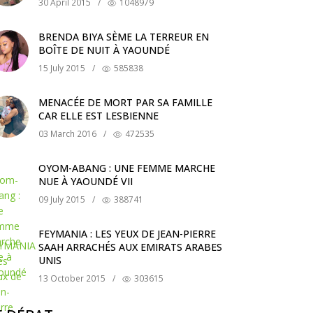
30 April 2015
/
1048979
BRENDA BIYA SÈME LA TERREUR EN
BOÎTE DE NUIT À YAOUNDÉ
15 July 2015
/
585838
MENACÉE DE MORT PAR SA FAMILLE
CAR ELLE EST LESBIENNE
03 March 2016
/
472535
OYOM-ABANG : UNE FEMME MARCHE
NUE À YAOUNDÉ VII
09 July 2015
/
388741
FEYMANIA : LES YEUX DE JEAN-PIERRE
SAAH ARRACHÉS AUX EMIRATS ARABES
UNIS
13 October 2015
/
303615