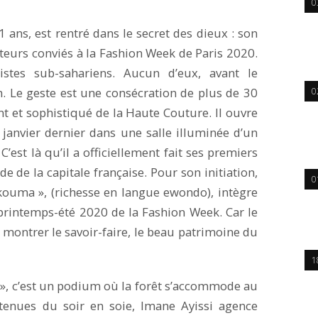
0
 ans, est rentré dans le secret des dieux : son
ateurs conviés à la Fashion Week de Paris 2020.
istes sub-sahariens. Aucun d’eux, avant le
n. Le geste est une consécration de plus de 30
0
t et sophistiqué de la Haute Couture. Il ouvre
3 janvier dernier dans une salle illuminée d’un
’est là qu’il a officiellement fait ses premiers
 de la capitale française. Pour son initiation,
0
 Akouma », (richesse en langue ewondo), intègre
 printemps-été 2020 de la Fashion Week. Car le
 montrer le savoir-faire, le beau patrimoine du
1
», c’est un podium où la forêt s’accommode au
enues du soir en soie, Imane Ayissi agence