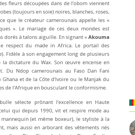
 des fleurs découpées dans de l’obom viennent
bes (toujours en soie) noires, blanches, roses,
e ce que le créateur camerounais appelle les «
stiques ». Le mariage de ces deux mondes est
s dorés à talons aiguille. En signant «
Akouma
le respect du made in Africa. Le portail des
). Fidèle à son engagement long de plusieurs
re la dictature du Wax. Son œuvre encense en
ent. Du Ndop camerounais au Faso Dan Fani
 Ghana et de la Côte d’Ivoire ou le Manjak du
res de l’Afrique en bousculant le conformisme.
 bulle sélecte prônant l’excellence en Haute
celui qui depuis 1990, vit et respire mode au
 mannequin (et même boxeur), le styliste à la
ant, mais aussi en arborant des vêtements nés