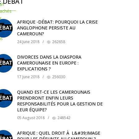
E DÉBAT
AFRIQUE -DÉBAT: POURQUOI LA CRISE
ANGLOPHONE PERSISTE AU
CAMEROUN?
24 June 2018
/
262658
DIVORCES DANS LA DIASPORA
CAMEROUNAISE EN EUROPE :
EXPLICATIONS ?
17 June 2018
/
256030
QUAND EST-CE LES CAMEROUNAIS
PRENDRONT ENFIN LEURS
RESPONSABILITÉS POUR LA GESTION DE
LEUR ÉQUIPE?
05 August 2018
/
248542
AFRIQUE : QUEL DROIT À L&#39;IMAGE
POUR LES DÉFUNTS AU CAMEROUN ?