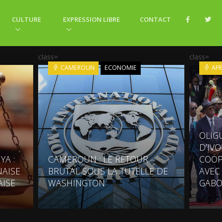
CULTURE
EXPRESSION LIBRE
CONTACT
class=
class=
CAMEROUN
ECONOMIE
AFR
OLIG
D’IV
YA :
CAMEROUN : LE RETOUR
COOP
AISE
BRUTAL SOUS LA TUTELLE DE
AVEC
AISE
WASHINGTON
GABO