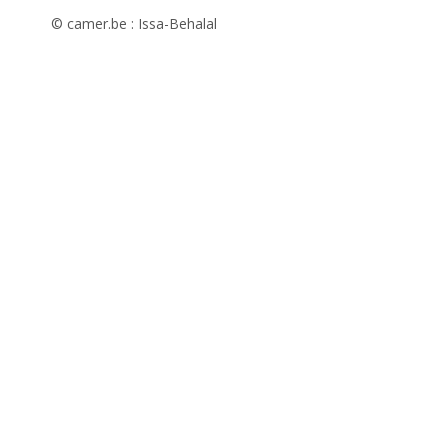
© camer.be : Issa-Behalal