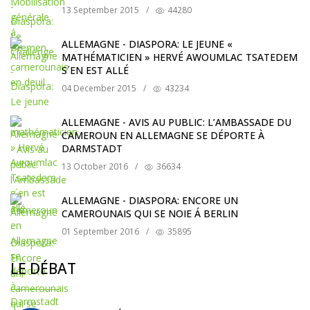
13 September 2015
/
44280
ALLEMAGNE - DIASPORA: LE JEUNE «
MATHÉMATICIEN » HERVÉ AWOUMLAC TSATEDEM
S´EN EST ALLÉ
04 December 2015
/
43234
ALLEMAGNE - AVIS AU PUBLIC: L’AMBASSADE DU
CAMEROUN EN ALLEMAGNE SE DÉPORTE À
DARMSTADT
13 October 2016
/
36634
ALLEMAGNE - DIASPORA: ENCORE UN
CAMEROUNAIS QUI SE NOIE Á BERLIN
01 September 2016
/
35895
LE DÉBAT