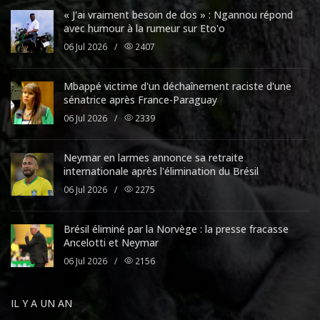
« J'ai vraiment besoin de dos » : Ngannou répond
avec humour à la rumeur sur Eto'o
06 Jul 2026
/
2407
Mbappé victime d'un déchaînement raciste d'une
sénatrice après France-Paraguay
06 Jul 2026
/
2339
Neymar en larmes annonce sa retraite
internationale après l'élimination du Brésil
06 Jul 2026
/
2275
Brésil éliminé par la Norvège : la presse fracasse
Ancelotti et Neymar
06 Jul 2026
/
2156
IL Y A UN AN