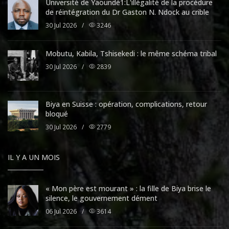
Université de Yaoundé1:L'illégalité de la procédure
de réintégration du Dr Gaston N. Ndock au crible
30 Jul 2026
/
3246
Mobutu, Kabila, Tshisekedi : le même schéma tribal
30 Jul 2026
/
2839
Biya en Suisse : opération, complications, retour
bloqué
30 Jul 2026
/
2779
IL Y A UN MOIS
« Mon père est mourant » : la fille de Biya brise le
silence, le gouvernement dément
06 Jul 2026
/
3614