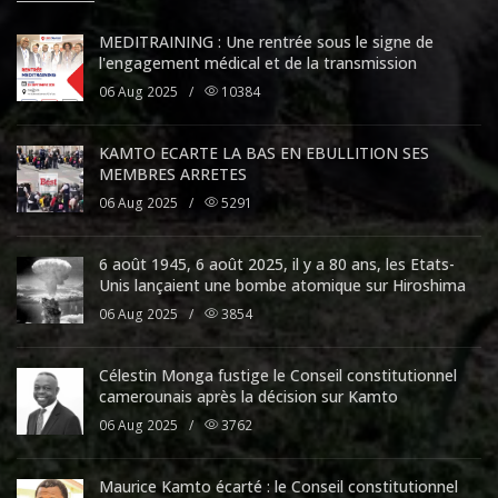
MEDITRAINING : Une rentrée sous le signe de
l'engagement médical et de la transmission
06 Aug 2025
/
10384
KAMTO ECARTE LA BAS EN EBULLITION SES
MEMBRES ARRETES
06 Aug 2025
/
5291
6 août 1945, 6 août 2025, il y a 80 ans, les Etats-
Unis lançaient une bombe atomique sur Hiroshima
06 Aug 2025
/
3854
Célestin Monga fustige le Conseil constitutionnel
camerounais après la décision sur Kamto
06 Aug 2025
/
3762
Maurice Kamto écarté : le Conseil constitutionnel