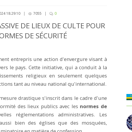
024 18:29:10
|
7055
|
0
SIVE DE LIEUX DE CULTE POUR
ORMES DE SÉCURITÉ
nt entrepris une action d'envergure visant à
ers le pays. Cette initiative, qui a conduit à la
issements religieux en seulement quelques
ions tant au niveau national qu'international.
 mesure drastique s'inscrit dans le cadre d'une
formité des lieux publics avec les
normes de
les réglementations administratives. Les
 aussi bien des églises que des mosquées,
minatoire en matière de confession.