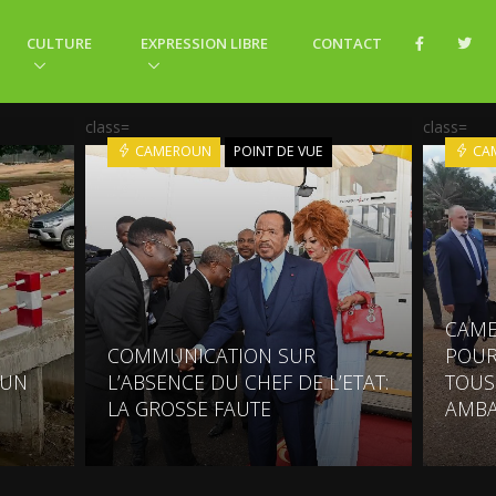
CULTURE
EXPRESSION LIBRE
CONTACT
class=
class=
CAMEROUN
POINT DE VUE
CA
CAME
COMMUNICATION SUR
POUR
 UN
L’ABSENCE DU CHEF DE L’ETAT:
TOUS
LA GROSSE FAUTE
AMBA