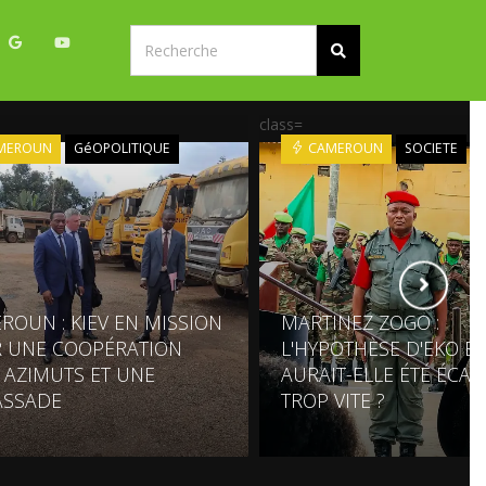
class=
MEROUN
GéOPOLITIQUE
CAMEROUN
SOCIETE
ROUN : KIEV EN MISSION
MARTINEZ ZOGO :
 UNE COOPÉRATION
L'HYPOTHÈSE D'EKO E
 AZIMUTS ET UNE
AURAIT-ELLE ÉTÉ ÉCAR
SSADE
TROP VITE ?