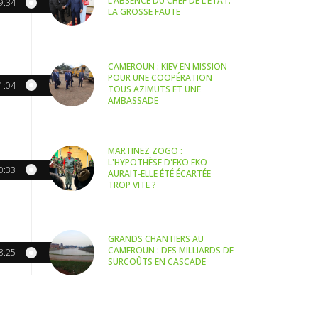
L’ABSENCE DU CHEF DE L’ETAT:
9:34
LA GROSSE FAUTE
CAMEROUN : KIEV EN MISSION
POUR UNE COOPÉRATION
1:04
TOUS AZIMUTS ET UNE
AMBASSADE
MARTINEZ ZOGO :
L'HYPOTHÈSE D'EKO EKO
0:33
AURAIT-ELLE ÉTÉ ÉCARTÉE
TROP VITE ?
GRANDS CHANTIERS AU
CAMEROUN : DES MILLIARDS DE
8:25
SURCOÛTS EN CASCADE