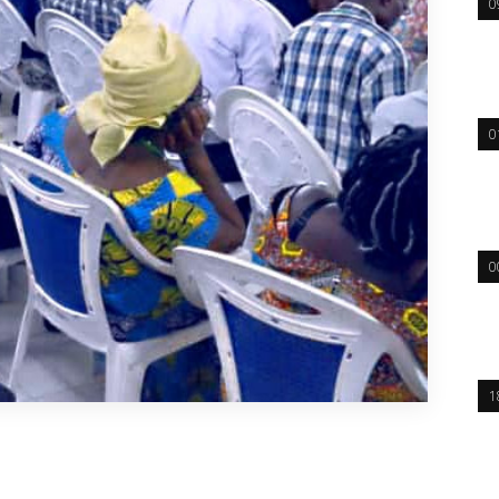
0
0
0
1