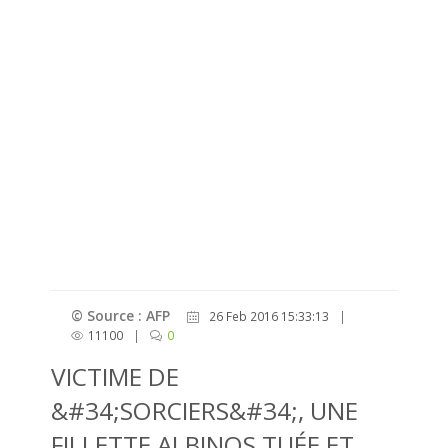
© Source : AFP
26 Feb 2016 15:33:13
|
11100
|
0
VICTIME DE
&#34;SORCIERS&#34;, UNE
FILLETTE ALBINOS TUÉE ET