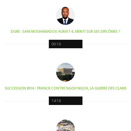
DGRE : SANI MOUHAMADOU AURAIT-IL MENTI SUR SES DIPLÔMES ?
00:16
SUCCESSION BIYA : FRANCK CONTRE NGOH NGOH, LA GUERRE DES CLANS
14:16