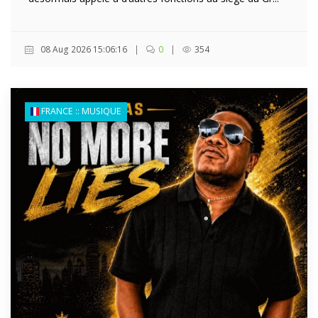
08 Aug 2026 15:06:16
|
0
|
354
FRANCE :: MUSIQUE