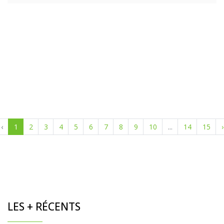
‹
1
2
3
4
5
6
7
8
9
10
...
14
15
›
LES + RÉCENTS