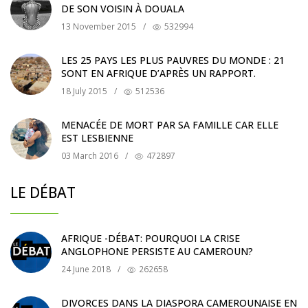
DE SON VOISIN À DOUALA
13 November 2015
/
532994
LES 25 PAYS LES PLUS PAUVRES DU MONDE : 21
SONT EN AFRIQUE D’APRÈS UN RAPPORT.
18 July 2015
/
512536
MENACÉE DE MORT PAR SA FAMILLE CAR ELLE
EST LESBIENNE
03 March 2016
/
472897
LE DÉBAT
AFRIQUE -DÉBAT: POURQUOI LA CRISE
ANGLOPHONE PERSISTE AU CAMEROUN?
24 June 2018
/
262658
DIVORCES DANS LA DIASPORA CAMEROUNAISE EN