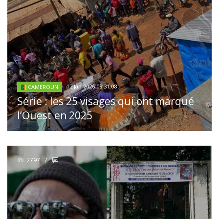
12 Jan 2026 09:31:08
CAMEROUN
Série : les 25 visages qui ont marqué
l’Ouest en 2025
2797
/