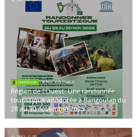
26 Nov 2025 09:04:37
CAMEROUN
Région de l'Ouest: Une randonnée
touristique annoncée à Bangoulap du
28 au 30 novembre 2025
2662
/