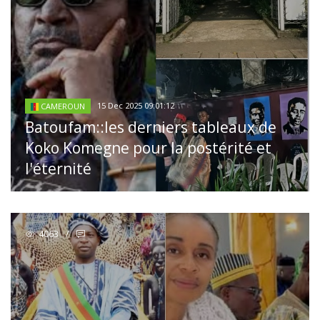
15 Dec 2025 09:01:12
CAMEROUN
Batoufam::les derniers tableaux de
Koko Komegne pour la postérité et
l'éternité
4063
/