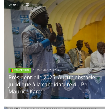
6521
/
18 Mar 2025 20:42:54
CAMEROUN
Présidentielle 2025: Aucun obstacle
juridique à la candidature du Pr
04 Jan 2019 16:18:00
CAMEROUN
Maurice Kamto
Les 18 qui ont marqué l’Ouest en
2018, Série : Economie, Innovation et