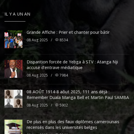
IL Y A UN AN
Grande Affiche : Prier et chanter pour bâtir
08 Aug 2025
/
8534
Disparition forcée de Yebga à STV : Atanga Nji
accusé d’entrave médiatique
08 Aug 2025
/
7984
08 AOÛT 1914-8 aôut 2025, 111 ans déjà :
Remember Duala Manga Bell et Martin Paul SAMBA
08 Aug 2025
/
5902
De plus en plus des faux diplômes camerounais
recensés dans les universités belges