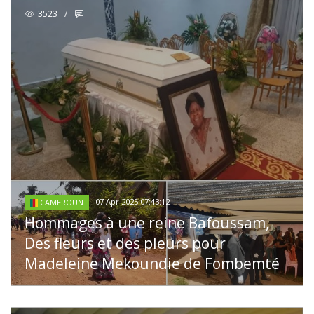
3523
/
07 Apr 2025 07:43:12
CAMEROUN
Hommages à une reine Bafoussam,
Des fleurs et des pleurs pour
Madeleine Mekoundie de Fombemté