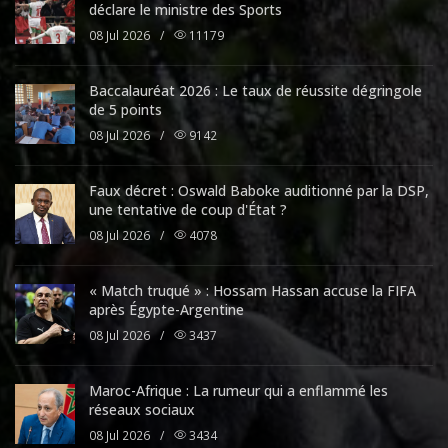
déclare le ministre des Sports
08 Jul 2026
/
11179
Baccalauréat 2026 : Le taux de réussite dégringole
de 5 points
08 Jul 2026
/
9142
Faux décret : Oswald Baboke auditionné par la DSP,
une tentative de coup d'État ?
08 Jul 2026
/
4078
« Match truqué » : Hossam Hassan accuse la FIFA
après Égypte-Argentine
08 Jul 2026
/
3437
Maroc-Afrique : La rumeur qui a enflammé les
réseaux sociaux
08 Jul 2026
/
3434