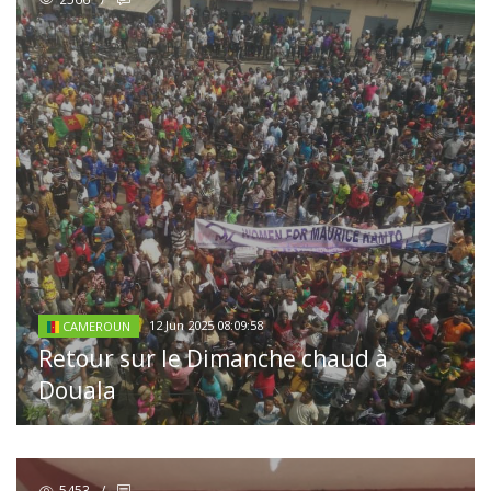
12 Jun 2025 08:09:58
CAMEROUN
Retour sur le Dimanche chaud à
Douala
5453
/