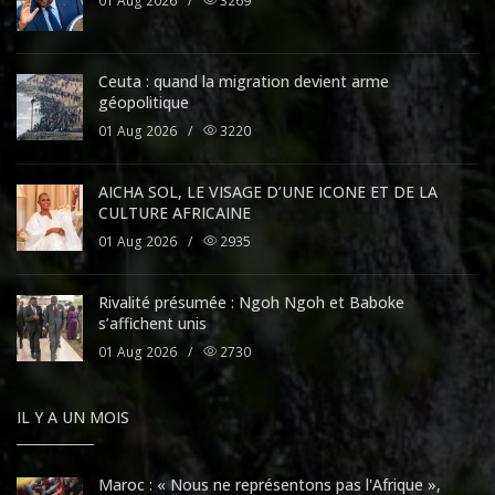
01 Aug 2026
/
3269
Ceuta : quand la migration devient arme
géopolitique
01 Aug 2026
/
3220
AICHA SOL, LE VISAGE D’UNE ICONE ET DE LA
CULTURE AFRICAINE
01 Aug 2026
/
2935
Rivalité présumée : Ngoh Ngoh et Baboke
s’affichent unis
01 Aug 2026
/
2730
IL Y A UN MOIS
Maroc : « Nous ne représentons pas l'Afrique »,