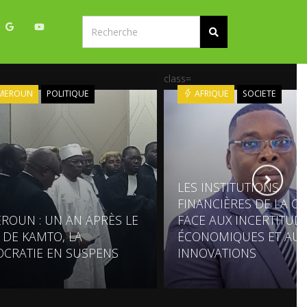
class=
MEROUN
POLITIQUE
AFRIQUE
SOCIETE
LES INSTITUTIONS
FINANCIÈRES DE LA C
ROUN : UN AN APRÈS LE
FACE AUX INCERTITUD
T DE KAMTO, LA
ÉCONOMIQUES ET AUX
CRATIE EN SUSPENS
INNOVATIONS