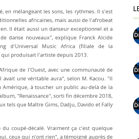
L
, en mélangeant les sons, les rythmes. Il s'est
tionnelles africaines, mais aussi de l'afrobeat
ien. Il était aussi un danseur exceptionnel et a
de danse nouveaux", explique Franck Alcide
ng d'Universal Music Africa (filiale de la
qui produisait l'artiste depuis 2013.
de l'Afrique de l'Ouest, avec une communauté de
 avait une véritable aura", selon M. Kacou. "Il
 Amérique, à toucher un public au-delà de la
 album, "Renaissance", sorti fin décembre 2018,
naux tels que Maître Gims, Dadju, Davido et Fally
rône du coupé-décalé. Vraiment ça c'est quelque
ui, ceux qui n'ont rien", a témoigné auprès de