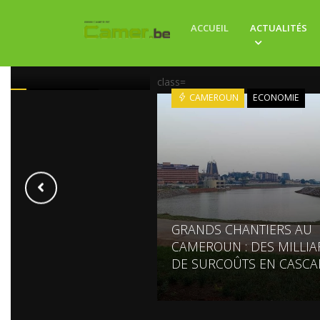
UN : BIYA PROMEUT
ACCUEIL
ACTUALITÉS
ÉRAL À LA TÊTE DE LA
PRÉSIDENTIELLE
class=
ROUN
POINT DE VUE
CAMEROUN
ECONOMIE
GRANDS CHANTIERS AU
CAMEROUN : DES MILLI
DE SURCOÛTS EN CASCA