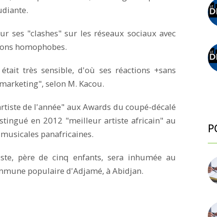
udiante.
our ses "clashes" sur les réseaux sociaux avec
ations homophobes.
l était très sensible, d'où ses réactions +sans
s marketing", selon M. Kacou.
 artiste de l'année" aux Awards du coupé-décalé
istingué en 2012 "meilleur artiste africain" au
P
musicales panafricaines.
tiste, père de cinq enfants, sera inhumée au
commune populaire d'Adjamé, à Abidjan.