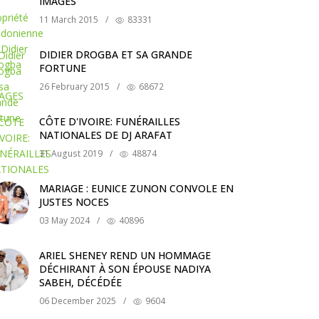
IMAGES
11 March 2015
/
83331
DIDIER DROGBA ET SA GRANDE
FORTUNE
26 February 2015
/
68672
CÔTE D'IVOIRE: FUNÉRAILLES
NATIONALES DE DJ ARAFAT
31 August 2019
/
48874
MARIAGE : EUNICE ZUNON CONVOLE EN
JUSTES NOCES
03 May 2024
/
40896
ARIEL SHENEY REND UN HOMMAGE
DÉCHIRANT À SON ÉPOUSE NADIYA
SABEH, DÉCÉDÉE
06 December 2025
/
9604