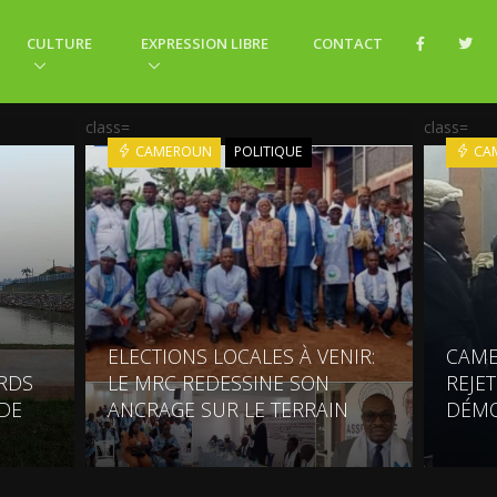
CULTURE
EXPRESSION LIBRE
CONTACT
class=
class=
CAMEROUN
POLITIQUE
CA
ELECTIONS LOCALES À VENIR:
CAME
ARDS
LE MRC REDESSINE SON
REJE
DE
ANCRAGE SUR LE TERRAIN
DÉMO