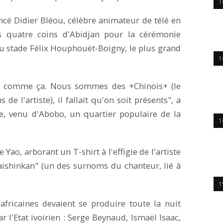
1
ancé Didier Bléou, célèbre animateur de télé en
s quatre coins d'Abidjan pour la cérémonie
 stade Félix Houphouët-Boigny, le plus grand
1
ter comme ça. Nous sommes des +Chinois+ (le
 l'artiste), il fallait qu'on soit présents", a
le, venu d'Abobo, un quartier populaire de la
1
 Yao, arborant un T-shirt à l'effigie de l'artiste
Daishinkan" (un des surnoms du chanteur, lié à
1
africaines devaient se produire toute la nuit
l'Etat ivoirien : Serge Beynaud, Ismaël Isaac,