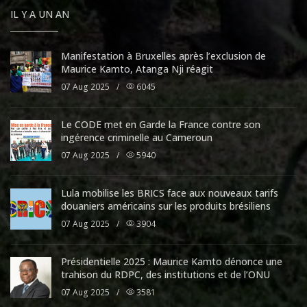
IL Y A UN AN
Manifestation à Bruxelles après l’exclusion de
Maurice Kamto, Atanga Nji réagit
07 Aug 2025
/
6045
Le CODE met en Garde la France contre son
ingérence criminelle au Cameroun
07 Aug 2025
/
5940
Lula mobilise les BRICS face aux nouveaux tarifs
douaniers américains sur les produits brésiliens
07 Aug 2025
/
3904
Présidentielle 2025 : Maurice Kamto dénonce une
trahison du RDPC, des institutions et de l’ONU
07 Aug 2025
/
3581