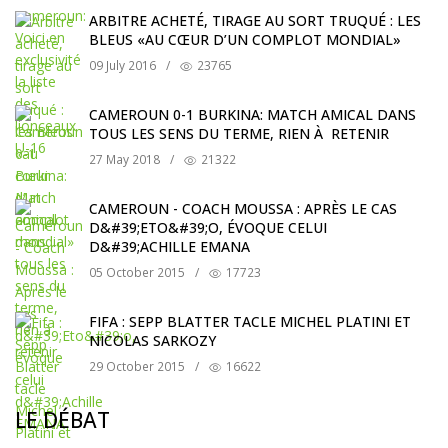
ARBITRE ACHETÉ, TIRAGE AU SORT TRUQUÉ : LES
BLEUS «AU CŒUR D’UN COMPLOT MONDIAL»
09 July 2016
/
23765
CAMEROUN 0-1 BURKINA: MATCH AMICAL DANS
TOUS LES SENS DU TERME, RIEN À RETENIR
27 May 2018
/
21322
CAMEROUN - COACH MOUSSA : APRÈS LE CAS
D&#39;ETO&#39;O, ÉVOQUE CELUI
D&#39;ACHILLE EMANA
05 October 2015
/
17723
FIFA : SEPP BLATTER TACLE MICHEL PLATINI ET
NICOLAS SARKOZY
29 October 2015
/
16622
LE DÉBAT