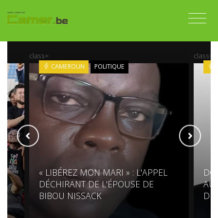
class=
class=
CAMEROUN
POLITIQUE
« LIBÉREZ MON MARI » : L'APPEL
DG
DÉCHIRANT DE L'ÉPOUSE DE
AUR
BIBOU NISSACK
DIP