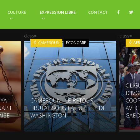
CULTURE
EXPRESSION LIBRE
CONTACT
class=
class=
CAMEROUN
ECONOMIE
AFR
OLIG
D’IV
YA :
CAMEROUN : LE RETOUR
COOP
AISE
BRUTAL SOUS LA TUTELLE DE
AVEC
AISE
WASHINGTON
GABO