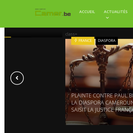
ACCUEIL
ACTUALITÉS
: 22 SAUVETAGES
UES EN 8 HEURES
class=
ROUN
SOCIETE
FRANCE
DIASPORA
PLAINTE CONTRE PAUL BI
LA DIASPORA CAMEROUN
SAISIT LA JUSTICE FRANÇ