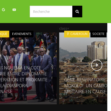
class=
IQUE
EVENEMENTS
CAMEROUN
SOCIETE
UI NGUEMA EN COTE
OIRE ENTRE DIPLOMATIE
ERATION ET PROXIMITE
GÊNE RESPIRATOIRE À
 LA DIASPORA
MOKOLO : UN CAMION
NAISE
MILITAIRE EN CAUSE