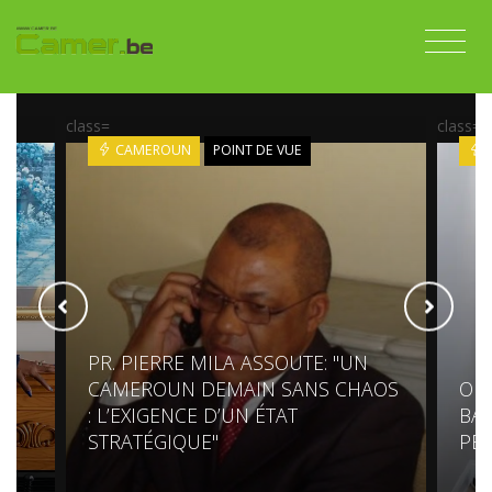
class=
class=
CAMEROUN
POINT DE VUE
PR. PIERRE MILA ASSOUTE: "UN
CAMEROUN DEMAIN SANS CHAOS
OL
K
: L’EXIGENCE D’UN ÉTAT
BAD
S
STRATÉGIQUE"
PE