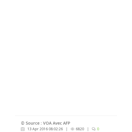
© Source : VOA Avec AFP
13 Apr 2016 08:02:26
|
6820
|
0