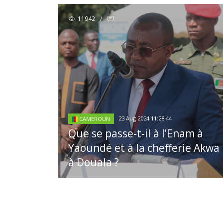
11942
/
23 Aug 2024 11:28:44
CAMEROUN
Que se passe-t-il à l’Enam à
Yaoundé et à la chefferie Akwa
à Douala ?