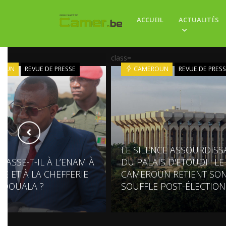
ACCUEIL
ACTUALITÉS
class=
ROUN
REVUE DE PRESSE
CAMEROUN
REVUE DE PRES
LE SILENCE ASSOURDISS
PASSE-T-IL À L’ENAM À
DU PALAIS D'ETOUDI : LE
É ET À LA CHEFFERIE
CAMEROUN RETIENT SO
 DOUALA ?
SOUFFLE POST-ÉLECTION