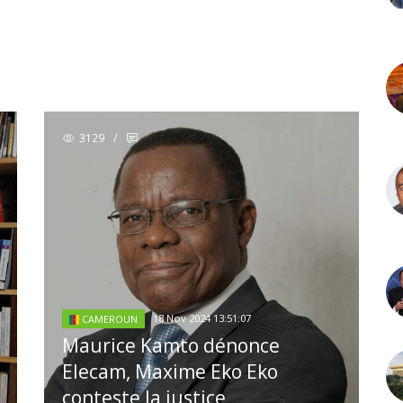
3129
/
18 Nov 2024 13:51:07
CAMEROUN
Maurice Kamto dénonce
Elecam, Maxime Eko Eko
conteste la justice