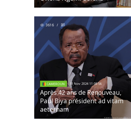
3616
/
11 Nov 2024 11:08:56
CAMEROUN
Après 42 ans de Renouveau,
Paul Biya président ad vitam
aeternam