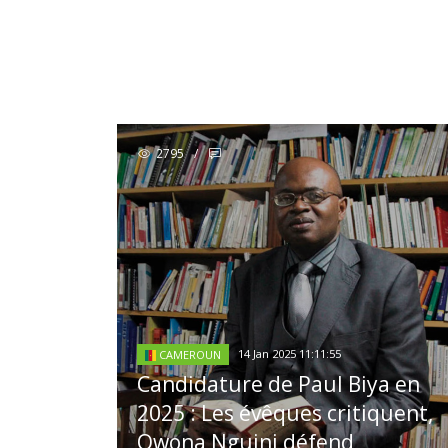
2795
/
14 Jan 2025 11:11:55
CAMEROUN
Candidature de Paul Biya en
2025 : Les évêques critiquent,
Owona Nguini défend