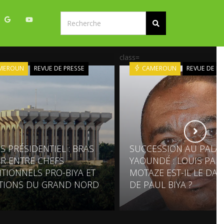
class=
MEROUN
REVUE DE PRESSE
CAMEROUN
REVUE DE PR
S PRÉSIDENTIEL : BRAS
SUCCESSION AU PALAI
ER ENTRE CHEFS
YAOUNDÉ : LOUIS PAU
ITIONNELS PRO-BIYA ET
MOTAZE EST-IL LE DA
TIONS DU GRAND NORD
DE PAUL BIYA ?