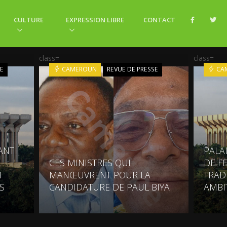
CULTURE
EXPRESSION LIBRE
CONTACT
class=
class=
SE
CAMEROUN
REVUE DE PRESSE
CA
ANT
PALAI
CES MINISTRES QUI
DE F
N
MANŒUVRENT POUR LA
TRAD
S
CANDIDATURE DE PAUL BIYA
AMBI