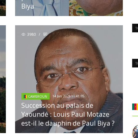
Biya
1
3980
/
1
14 Jan 2025 11:41:05
CAMEROUN
Succession au palais de
Yaoundé : Louis Paul Motaze
est-il le dauphin de Paul Biya ?