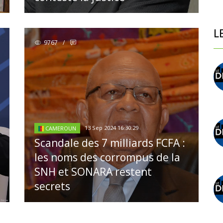
L
9767
/
13 Sep 2024 16:30:29
CAMEROUN
Scandale des 7 milliards FCFA :
les noms des corrompus de la
SNH et SONARA restent
secrets