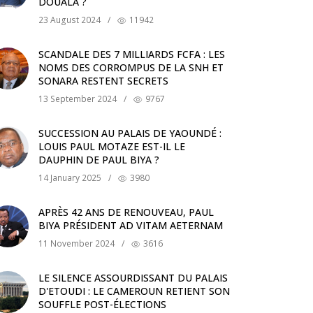
DOUALA ?
23 August 2024
/
11942
SCANDALE DES 7 MILLIARDS FCFA : LES
NOMS DES CORROMPUS DE LA SNH ET
SONARA RESTENT SECRETS
13 September 2024
/
9767
SUCCESSION AU PALAIS DE YAOUNDÉ :
LOUIS PAUL MOTAZE EST-IL LE
DAUPHIN DE PAUL BIYA ?
14 January 2025
/
3980
APRÈS 42 ANS DE RENOUVEAU, PAUL
BIYA PRÉSIDENT AD VITAM AETERNAM
11 November 2024
/
3616
LE SILENCE ASSOURDISSANT DU PALAIS
D'ETOUDI : LE CAMEROUN RETIENT SON
SOUFFLE POST-ÉLECTIONS