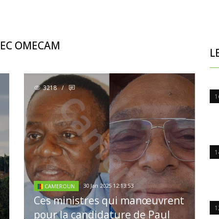
AVEC OMECAM
L
3218
/
1
1
30 Jan 2025 12:13:53
CAMEROUN
Ces ministres qui manœuvrent
1
pour la candidature de Paul