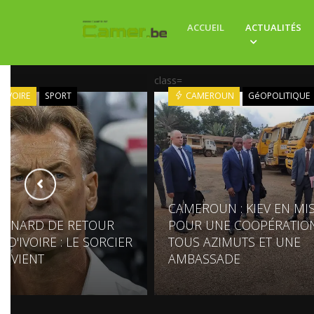
ACCUEIL
ACTUALITÉS
class=
'IVOIRE
SPORT
CAMEROUN
GéOPOLITIQUE
CAMEROUN : KIEV EN MI
RENARD DE RETOUR
POUR UNE COOPÉRATIO
 D'IVOIRE : LE SORCIER
TOUS AZIMUTS ET UNE
REVIENT
AMBASSADE