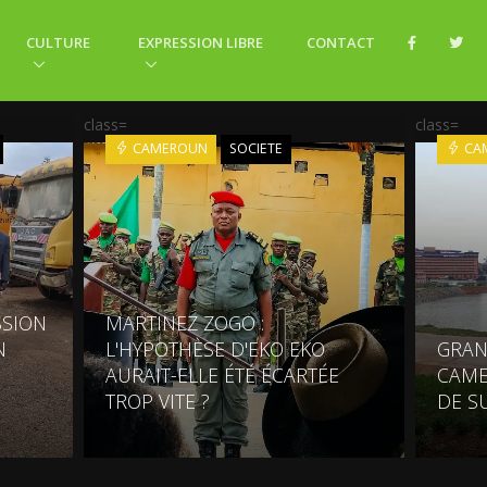
CULTURE
EXPRESSION LIBRE
CONTACT
class=
class=
CAMEROUN
SOCIETE
CA
SSION
MARTINEZ ZOGO :
N
L'HYPOTHÈSE D'EKO EKO
GRAN
AURAIT-ELLE ÉTÉ ÉCARTÉE
CAME
TROP VITE ?
DE S