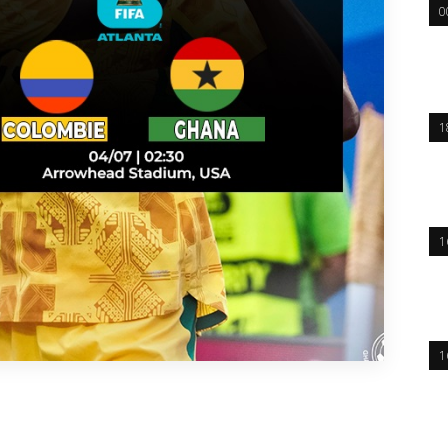
0
1
1
1