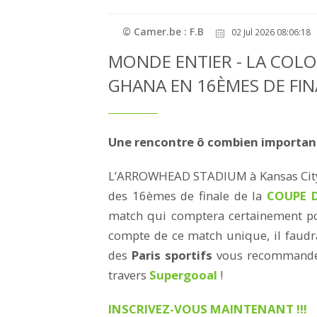
© Camer.be : F.B
02 Jul 2026 08:06:18
MONDE ENTIER - LA COLO
GHANA EN 16ÈMES DE FI
Une rencontre ô combien important
L’ARROWHEAD STADIUM à Kansas City a
des 16èmes de finale de la
COUPE D
match qui comptera certainement po
compte de ce match unique, il faudra
des
Paris sportifs
vous recommande d
travers
Supergooal
!
INSCRIVEZ-VOUS MAINTENANT !!!