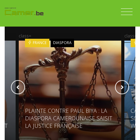
class=
class=
FRANCE
DIASPORA
PLAINTE CONTRE PAUL BIYA : LA
CA
DIASPORA CAMEROUNAISE SAISIT
SOU
ECT
LA JUSTICE FRANÇAISE
WA