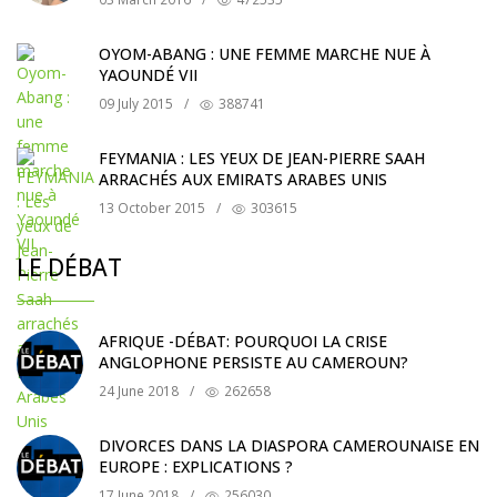
OYOM-ABANG : UNE FEMME MARCHE NUE À
YAOUNDÉ VII
09 July 2015
/
388741
FEYMANIA : LES YEUX DE JEAN-PIERRE SAAH
ARRACHÉS AUX EMIRATS ARABES UNIS
13 October 2015
/
303615
LE DÉBAT
AFRIQUE -DÉBAT: POURQUOI LA CRISE
ANGLOPHONE PERSISTE AU CAMEROUN?
24 June 2018
/
262658
DIVORCES DANS LA DIASPORA CAMEROUNAISE EN
EUROPE : EXPLICATIONS ?
17 June 2018
/
256030