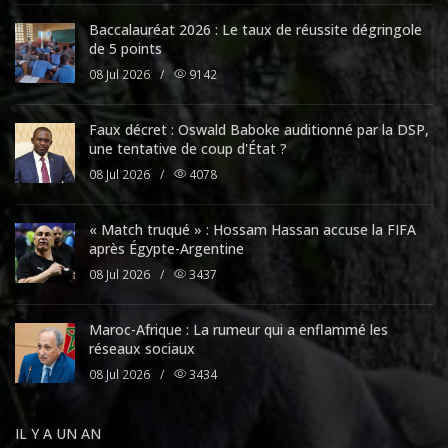
Baccalauréat 2026 : Le taux de réussite dégringole
de 5 points
08 Jul 2026
/
9142
Faux décret : Oswald Baboke auditionné par la DSP,
une tentative de coup d'État ?
08 Jul 2026
/
4078
« Match truqué » : Hossam Hassan accuse la FIFA
après Égypte-Argentine
08 Jul 2026
/
3437
Maroc-Afrique : La rumeur qui a enflammé les
réseaux sociaux
08 Jul 2026
/
3434
IL Y A UN AN