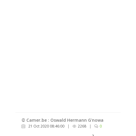
© Camer.be : Oswald Hermann G'nowa
21 Oct 2020 08:46:00
|
2268
|
0