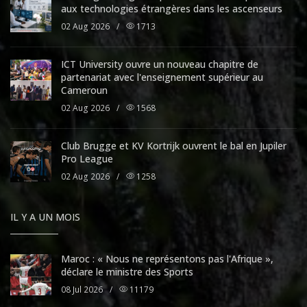
aux technologies étrangères dans les ascenseurs
02 Aug 2026
/
1713
ICT University ouvre un nouveau chapitre de
partenariat avec l'enseignement supérieur au
Cameroun
02 Aug 2026
/
1568
Club Brugge et KV Kortrijk ouvrent le bal en Jupiler
Pro League
02 Aug 2026
/
1258
IL Y A UN MOIS
Maroc : « Nous ne représentons pas l'Afrique »,
déclare le ministre des Sports
08 Jul 2026
/
11179