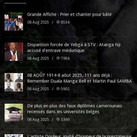
Grande Affiche : Prier et chanter pour bâtir
08 Aug 2025
/
8534
Disparition forcée de Yebga à STV : Atanga Nji
accusé d’entrave médiatique
08 Aug 2025
/
7984
08 AOÛT 1914-8 aôut 2025, 111 ans déjà :
Remember Duala Manga Bell et Martin Paul SAMBA
08 Aug 2025
/
5902
De plus en plus des faux diplômes camerounais
recensés dans les universités belges
08 Aug 2025
/
5369
L'artiste Douleur, invité d'honneur de la prestigieuse