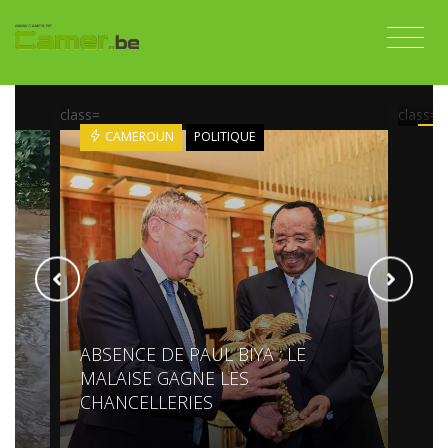
BAD
RÉ
CO
class=
class=
CAMEROUN
POLITIQUE
ABSENCE DE PAUL BIYA : LE
MALAISE GAGNE LES
CHANCELLERIES