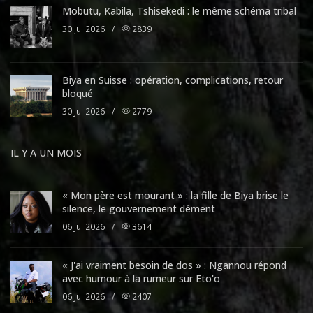
Mobutu, Kabila, Tshisekedi : le même schéma tribal
30 Jul 2026
/
2839
Biya en Suisse : opération, complications, retour
bloqué
30 Jul 2026
/
2779
IL Y A UN MOIS
« Mon père est mourant » : la fille de Biya brise le
silence, le gouvernement dément
06 Jul 2026
/
3614
« J'ai vraiment besoin de dos » : Ngannou répond
avec humour à la rumeur sur Eto'o
06 Jul 2026
/
2407