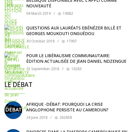
BELGIQUE DISPONIBLE AVEC L'APPLI COMME
NOUVEAUTÉ
04 March 2019
/
19082
QUESTIONS AUX LAURÉATS EBÉNÉZER BILLÈ ET
GEORGES MOUKOUTI ONGUÉDOU
30 October 2018
/
17907
POUR LE LIBÉRALISME COMMUNAUTAIRE:
ÉDITION ACTUALISÉE DE JEAN DANIEL NDZENGUE
25 September 2018
/
16283
LE DÉBAT
AFRIQUE -DÉBAT: POURQUOI LA CRISE
ANGLOPHONE PERSISTE AU CAMEROUN?
24 June 2018
/
262658
DIVORCES DANS LA DIASPORA CAMEROUNAISE EN