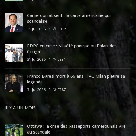
Cameroun absent : la carte américaine qui
scandalise
31 Jul 2026
/
3058
RDPC en crise : Nkuété panique au Palais des
Congrès
31 Jul 2026
/
2831
Franco Baresi mort à 66 ans : l'AC Milan pleure sa
légende
31 Jul 2026
/
2787
IL Y A UN MOIS
Ottawa : la crise des passeports camerounais vire
au scandale