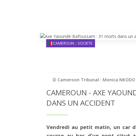
CAMEROUN :: SOCIETE
© Cameroon Tribunal : Monica NKODO
CAMEROUN - AXE YAOUND
DANS UN ACCIDENT
Vendredi au petit matin, un car de
course au bas d’un pont situé a