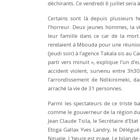
déchirants. Ce vendredi 6 juillet sera
Certains sont là depuis plusieurs h
l’horreur. Deux jeunes hommes, la v
leur famille dans ce car de la mort
rendaient à Mbouda pour une réunion
(jeudi soir) à l’agence Takala sis au C
parti vers minuit », explique l’un d’eu
accident violent, survenu entre 3h3
l’arrondissement de Ndikinimeki, d
arraché la vie de 31 personnes.
Parmi les spectateurs de ce triste bal
comme le gouverneur de la région du 
Jean Claude Tsila, le Secrétaire d’Eta
Etoga Gallax Yves Landry, le Délégué
Nguele. L’heure est grave. Le bilan de