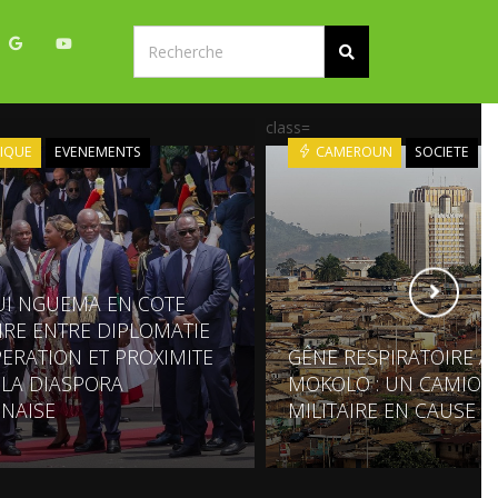
class=
IQUE
EVENEMENTS
CAMEROUN
SOCIETE
UI NGUEMA EN COTE
OIRE ENTRE DIPLOMATIE
ERATION ET PROXIMITE
GÊNE RESPIRATOIRE À
 LA DIASPORA
MOKOLO : UN CAMION
NAISE
MILITAIRE EN CAUSE