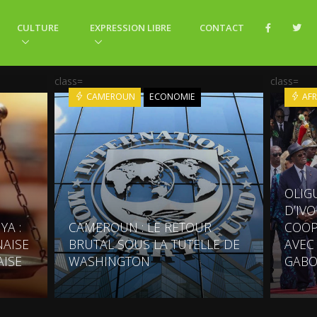
CULTURE
EXPRESSION LIBRE
CONTACT
class=
class=
CAMEROUN
ECONOMIE
AFR
OLIG
D’IV
YA :
CAMEROUN : LE RETOUR
COOP
AISE
BRUTAL SOUS LA TUTELLE DE
AVEC
AISE
WASHINGTON
GABO