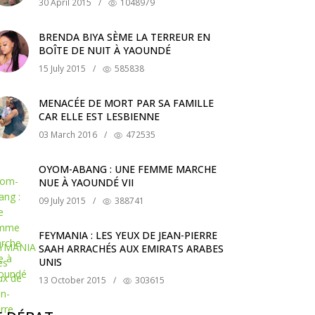
30 April 2015
/
1048979
BRENDA BIYA SÈME LA TERREUR EN
BOÎTE DE NUIT À YAOUNDÉ
15 July 2015
/
585838
MENACÉE DE MORT PAR SA FAMILLE
CAR ELLE EST LESBIENNE
03 March 2016
/
472535
OYOM-ABANG : UNE FEMME MARCHE
NUE À YAOUNDÉ VII
09 July 2015
/
388741
FEYMANIA : LES YEUX DE JEAN-PIERRE
SAAH ARRACHÉS AUX EMIRATS ARABES
UNIS
13 October 2015
/
303615