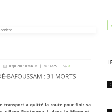
L
09 Jul 2018 09:08:06
|
14725
|
0
É-BAFOUSSAM : 31 MORTS
0
 transport a quitté la route pour finir sa
u village Boutourou I, dans le Mbam-et-