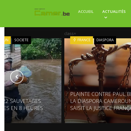
ACCUEIL
ACTUALITÉS
class=
ROUN
SOCIETE
FRANCE
DIASPORA
PLAINTE CONTRE PAUL BI
: 22 SAUVETAGES
LA DIASPORA CAMEROUN
UES EN 8 HEURES
SAISIT LA JUSTICE FRANÇ