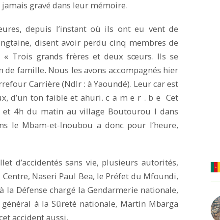
 à jamais gravé dans leur mémoire.
eures, depuis l’instant où ils ont eu vent de
ingtaine, disent avoir perdu cinq membres de
. « Trois grands frères et deux sœurs. Ils se
 de famille. Nous les avons accompagnés hier
arrefour Carrière (Ndlr : à Yaoundé). Leur car est
x, d’un ton faible et ahuri. c a m e r . b e Cet
0 et 4h du matin au village Boutourou I dans
ans le Mbam-et-Inoubou a donc pour l’heure,
let d’accidentés sans vie, plusieurs autorités,
Centre, Naseri Paul Bea, le Préfet du Mfoundi,
t à la Défense chargé la Gendarmerie nationale,
 général à la Sûreté nationale, Martin Mbarga
 cet accident aussi.