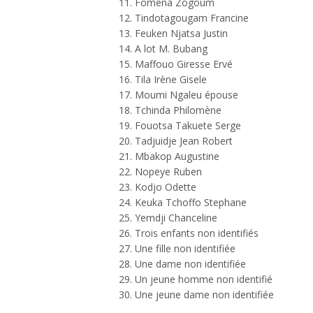
Fomena Zogoum
Tindotagougam Francine
Feuken Njatsa Justin
A lot M. Bubang
Maffouo Giresse Ervé
Tila Irène Gisele
Moumi Ngaleu épouse
Tchinda Philomène
Fouotsa Takuete Serge
Tadjuidje Jean Robert
Mbakop Augustine
Nopeye Ruben
Kodjo Odette
Keuka Tchoffo Stephane
Yemdji Chanceline
Trois enfants non identifiés
Une fille non identifiée
Une dame non identifiée
Un jeune homme non identifié
Une jeune dame non identifiée