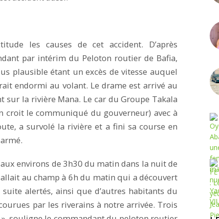
actitude les causes de cet accident. D’après
ant par intérim du Peloton routier de Bafia,
us plausible étant un excès de vitesse auquel
erait endormi au volant. Le drame est arrivé au
t sur la rivière Mana. Le car du Groupe Takala
 en croit le communiqué du gouverneur) avec à
te, a survolé la rivière et a fini sa course en
 armé.
 aux environs de 3h30 du matin dans la nuit de
i allait au champ à 6h du matin qui a découvert
 suite alertés, ainsi que d’autres habitants du
courues par les riverains à notre arrivée. Trois
al », souligne le commandant du peloton routier