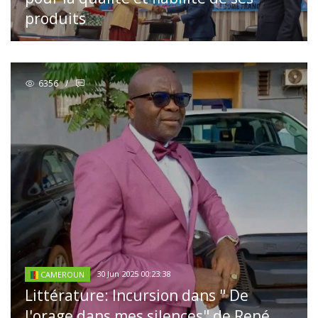
produits
6356
/
30 Jun 2025 00:23:38
CAMEROUN
Littérature: Incursion dans " De
l'orage dans mes silences" de René