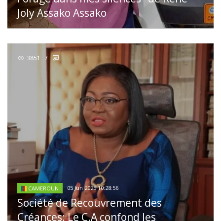
Joly Assako Assako
3851
/
05 Jun 2025 10:28:56
CAMEROUN
Société de Recouvrement des
Créances: Le C.A confond les