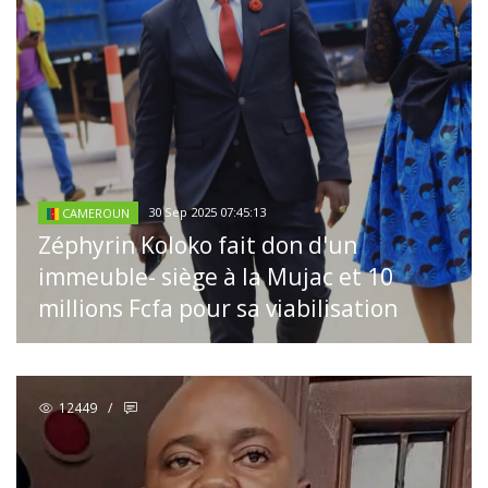
30 Sep 2025 07:45:13
CAMEROUN
Zéphyrin Koloko fait don d'un
immeuble- siège à la Mujac et 10
millions Fcfa pour sa viabilisation
12449
/