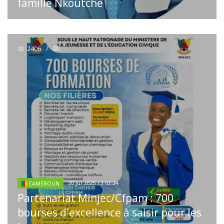
famille Nkoutche
2406
/
20 Jul 2025 13:02:24
CAMEROUN
Partenariat Minjec/Cfpam : 700
bourses d'excellence à saisir pour les