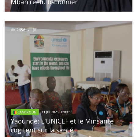
Mbah réélu bâtonnier
2656
/
11 Jul 2025 08:00:55
CAMEROUN
Yaoundé: L'UNICEF et le Minsante
cogitent sur la santé