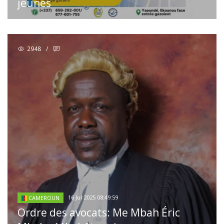
jeunes
2948
/
16 Jul 2025 08:49:59
CAMEROUN
Ordre des avocats: Me Mbah Éric