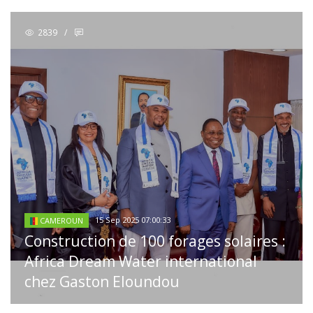
2839
/
15 Sep 2025 07:00:33
CAMEROUN
Construction de 100 forages solaires :
Africa Dream Water international
chez Gaston Eloundou