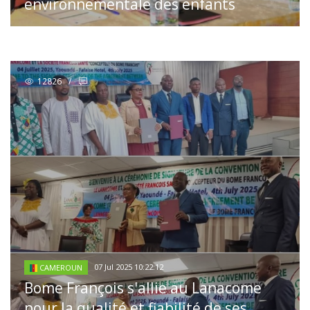
environnementale des enfants
12826
/
07 Jul 2025 10:22:12
CAMEROUN
Bome François s'allie au Lanacome
pour la qualité et fiabilité de ses