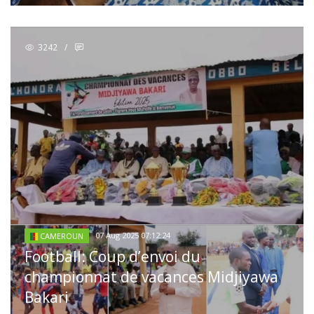
3242
/
07 Aug 2025 07:12:24
CAMEROUN
Football: Coup d’envoi du
championnat de vacances Midjiyawa
Bakari