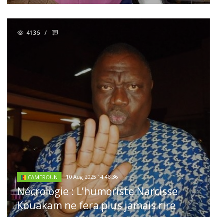
4136
/
10 Aug 2025 14:48:36
CAMEROUN
Nécrologie : L’humoriste Narcisse
Kouakam ne fera plus jamais rire