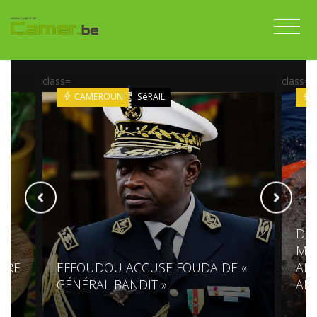
class=
class=
CAMEROUN
SéRAIL
DES
MÉD
PRE
EFFOUDOU ACCUSE FOUDA DE «
AM
GÉNÉRAL BANDIT »
AF