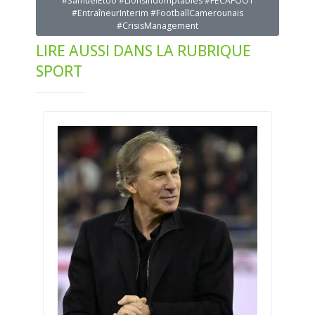
#SamuelEtoo #LionsIndomptables #FECAFOOT
#EntraîneurInterim #FootballCamerounais
#CrisisManagement
LIRE AUSSI DANS LA RUBRIQUE
SPORT