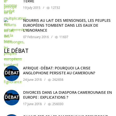
TERRE
19 July 2015
/
12732
NOURRIS AU LAIT DES MENSONGES, LES PEUPLES
EUROPÉENS TOMBENT DANS LES EAUX DE
L’IGNORANCE
07 February 2016
/
11637
LE DÉBAT
AFRIQUE -DÉBAT: POURQUOI LA CRISE
ANGLOPHONE PERSISTE AU CAMEROUN?
24 June 2018
/
262658
DIVORCES DANS LA DIASPORA CAMEROUNAISE EN
EUROPE : EXPLICATIONS ?
17 June 2018
/
256030