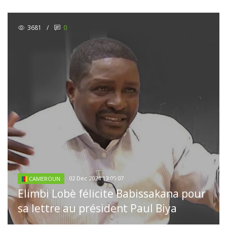
3681
/
0
02 Dec 2024 13:05:07
CAMEROUN
Elimbi Lobè félicite Babissakana pour
sa lettre au président Paul Biya