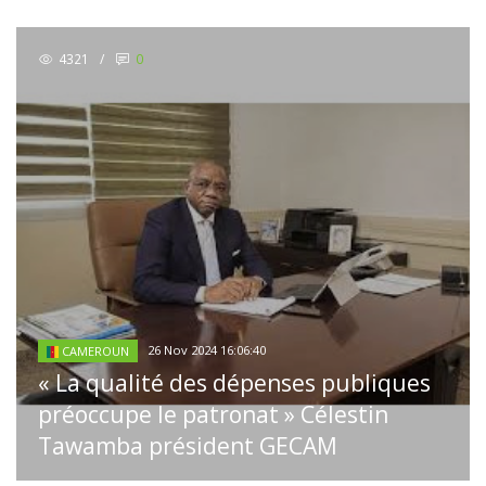
4321
/
0
26 Nov 2024 16:06:40
CAMEROUN
« La qualité des dépenses publiques
préoccupe le patronat » Célestin
Tawamba président GECAM