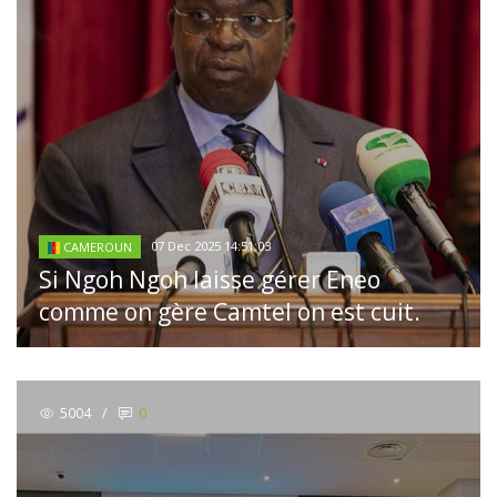
07 Dec 2025 14:51:03
CAMEROUN
Si Ngoh Ngoh laisse gérer Eneo
comme on gère Camtel on est cuit.
5004
/
0