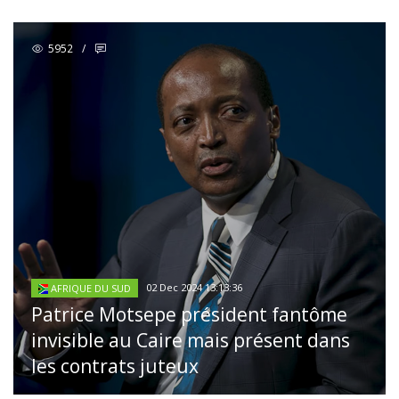
5952
/
02 Dec 2024 13:13:36
AFRIQUE DU SUD
Patrice Motsepe président fantôme
invisible au Caire mais présent dans
les contrats juteux