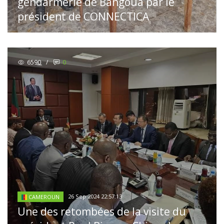
gendarmerie de Bangoua par le
président de CONNECTICA
6590
/
0
26 Sep 2024 22:57:13
CAMEROUN
Une des retombées de la visite du