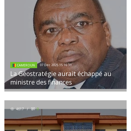
07 Dec 2025 15:16:33
CAMEROUN
La Géostratégie aurait échappé au
ministre des finances
4617
/
0