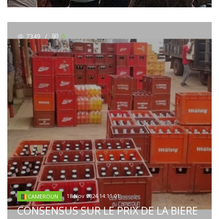
7349
/
0
18 Nov 2024 14:11:01
CAMEROUN
CONSENSUS SUR LE PRIX DE LA BIERE