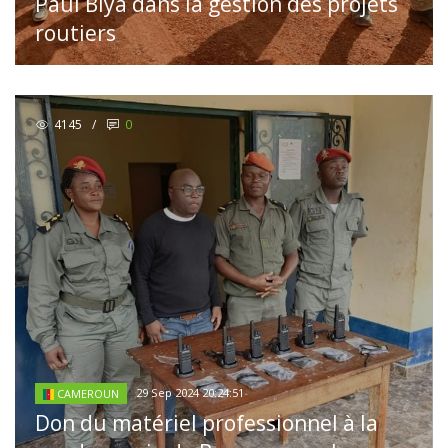
Paul Biya dans la gestion des projets
routiers
4145
/
0
29 Sep 2024 20:24:51
CAMEROUN
Don du matériel professionnel à la