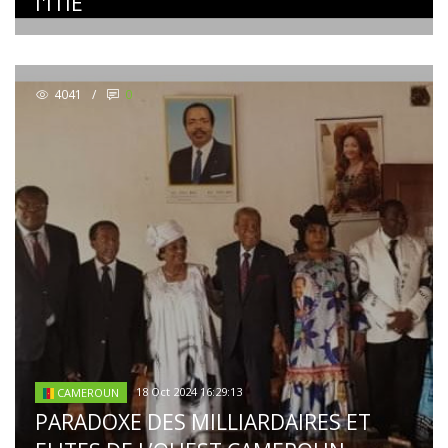
l'ITIE
4041
/
0
18 Oct 2024 16:29:13
CAMEROUN
PARADOXE DES MILLIARDAIRES ET