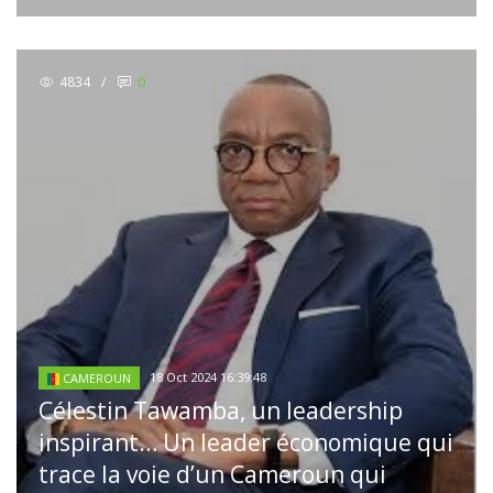
4834
/
0
18 Oct 2024 16:39:48
CAMEROUN
Célestin Tawamba, un leadership
inspirant… Un leader économique qui
trace la voie d’un Cameroun qui