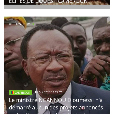
ELITES DE L’OUEST CAMEROUN
3105
/
0
18 Oct 2024 16:25:07
CAMEROUN
Le ministre NGANNOU Djoumessi n'a
démarré aucun des projets annoncés