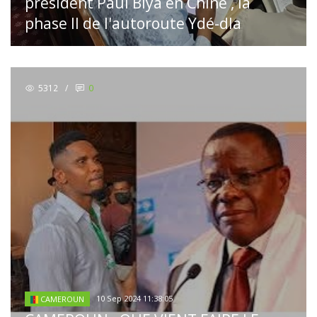
président Paul Biya en Chine , la
phase II de l'autoroute Ydé-dla
5312
/
0
10 Sep 2024 11:38:05
CAMEROUN