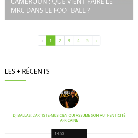
CAMEROUN : QUE VIENT FAIRE LE
MRC DANS LE FOOTBALL ?
‹
1
2
3
4
5
›
LES + RÉCENTS
DJ BALLAS: L’ARTISTE-MUSICIEN QUI ASSUME SON AUTHENTICITÉ
AFRICAINE
14:50