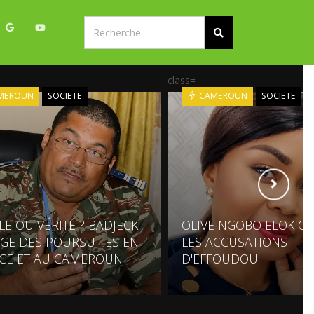
class=
MEROUN
SOCIETE
CAMEROUN
SOCIETE
LE OU VÉRITÉ ? BADJECK
OLIVE NGOBO ELOK C
GE DES POURSUITES EN
LES ACCUSATIONS
CE ET AU CAMEROUN
D'EFFOUDOU