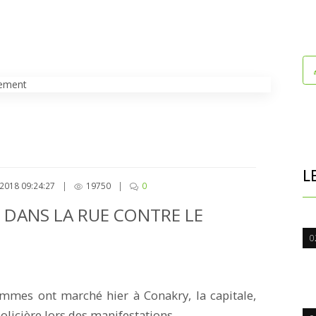
L
2018 09:24:27
|
19750
|
0
S DANS LA RUE CONTRE LE
0
emmes ont marché hier à Conakry, la capitale,
olicière lors des manifestations.