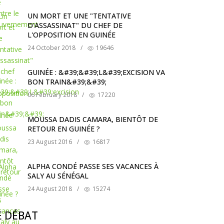
UN MORT ET UNE "TENTATIVE
D'ASSASSINAT" DU CHEF DE
L'OPPOSITION EN GUINÉE
24 October 2018
/
19646
GUINÉE : &#39;&#39;L&#39;EXCISION VA
BON TRAIN&#39;&#39;
06 February 2018
/
17220
MOUSSA DADIS CAMARA, BIENTÔT DE
RETOUR EN GUINÉE ?
23 August 2016
/
16817
ALPHA CONDÉ PASSE SES VACANCES À
SALY AU SÉNÉGAL
24 August 2018
/
15274
E DÉBAT