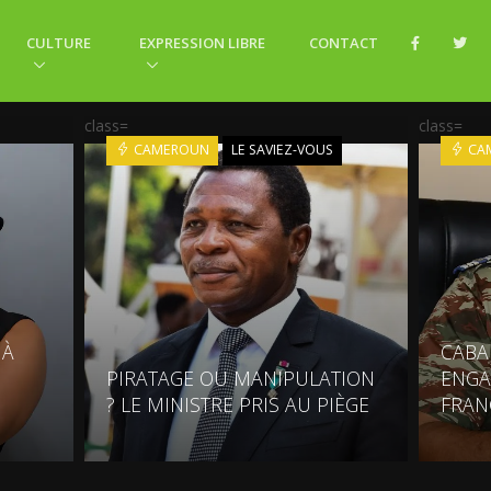
CULTURE
EXPRESSION LIBRE
CONTACT
class=
class=
CAMEROUN
LE SAVIEZ-VOUS
CA
 À
CABA
E
PIRATAGE OU MANIPULATION
ENGA
? LE MINISTRE PRIS AU PIÈGE
FRAN