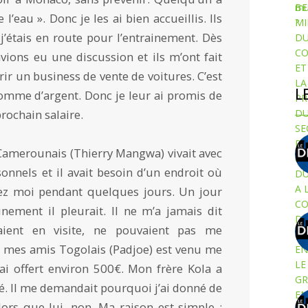
 l’eau ». Donc je les ai bien accueillis. Ils
 j’étais en route pour l’entrainement. Dès
ions eu une discussion et ils m’ont fait
ir un business de vente de voitures. C’est
L
 somme d’argent. Donc je leur ai promis de
rochain salaire.
merounais (Thierry Mangwa) vivait avec
onnels et il avait besoin d’un endroit où
hez moi pendant quelques jours. Un jour
inement il pleurait. Il ne m’a jamais dit
aient en visite, ne pouvaient pas me
de mes amis Togolais (Padjoe) est venu me
i ai offert environ 500€. Mon frère Kola a
vé. Il me demandait pourquoi j’ai donné de
lors que lui, non. Ma raison est simple :