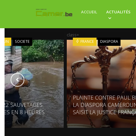
ACCUEIL
ACTUALITÉS
class=
ROUN
SOCIETE
FRANCE
DIASPORA
PLAINTE CONTRE PAUL BI
: 22 SAUVETAGES
LA DIASPORA CAMEROUN
UES EN 8 HEURES
SAISIT LA JUSTICE FRANÇ