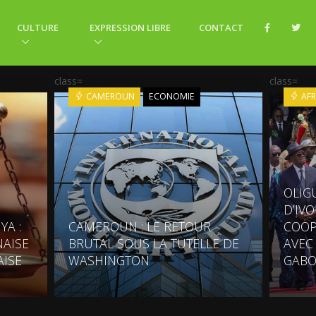
CULTURE
EXPRESSION LIBRE
CONTACT
class=
class=
CAMEROUN
ECONOMIE
AFR
OLIG
D’IV
YA :
CAMEROUN : LE RETOUR
COOP
AISE
BRUTAL SOUS LA TUTELLE DE
AVEC
AISE
WASHINGTON
GABO