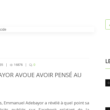
L
:35
|
16878
|
0
YOR AVOUE AVOIR PENSÉ AU
0
s, Emmanuel Adebayor a révélé à quel point sa
récits publiés sur Facebook relatant de la