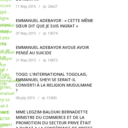
11 May 2015
/
26627
EMMANUEL ADEBAYOR : « CETTE MÊME
SŒUR DIT QUE JE SUIS INGRAT »
07 May 2015
/
19579
EMMANUEL ADEBAYOR AVOUE AVOIR
PENSÉ AU SUICIDE
21 May 2015
/
16873
TOGO: L’INTERNATIONAL TOGOLAIS,
EMMANUEL SHEYI SE SERAIT-IL
CONVERTI À LA RELIGION MUSULMANE
?
06 July 2015
/
15900
MME LEGZIM-BALOUKI BERNADETTE
MINISTRE DU COMMERCE ET DE LA
PROMOTION DU SECTEUR PRIVE ÉTAIT