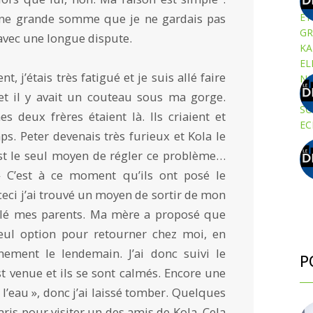
une grande somme que je ne gardais pas
 avec une longue dispute.
, j’étais très fatigué et je suis allé faire
 et il y avait un couteau sous ma gorge.
 deux frères étaient là. Ils criaient et
ps. Peter devenais très furieux et Kola le
c’est le seul moyen de régler ce problème…
» C’est à ce moment qu’ils ont posé le
ceci j’ai trouvé un moyen de sortir de mon
elé mes parents. Ma mère a proposé que
 seul option pour retourner chez moi, en
inement le lendemain. J’ai donc suivi le
P
t venue et ils se sont calmés. Encore une
e l’eau », donc j’ai laissé tomber. Quelques
Paris pour visiter un des amis de Kola. Cela