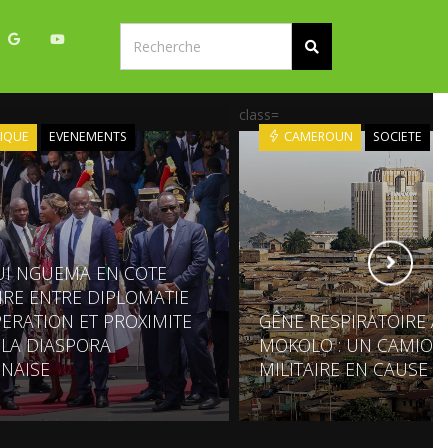
class=
IQUE
EVENEMENTS
CAMEROUN
SOCIETE
UI NGUEMA EN COTE
OIRE ENTRE DIPLOMATIE
ERATION ET PROXIMITE
GÊNE RESPIRATOIRE À
 LA DIASPORA
MOKOLO : UN CAMION
NAISE
MILITAIRE EN CAUSE