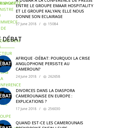
A DUBAÀ A LA CONFÉRENCE DE PRESSE
ENTRE LE GROUPE EMAAR HOSPITALITY
ET LE GROUPE KALYAN; ELLE NOUS
DONNE SON ECLAIRAGE
27 June 2018
/
15084
E DÉBAT
AFRIQUE -DÉBAT: POURQUOI LA CRISE
ANGLOPHONE PERSISTE AU
CAMEROUN?
24 June 2018
/
262658
DIVORCES DANS LA DIASPORA
CAMEROUNAISE EN EUROPE :
EXPLICATIONS ?
17 June 2018
/
256030
QUAND EST-CE LES CAMEROUNAIS