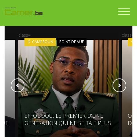
class=
class=
CAMEROUN
POINT DE VUE
EFFOUDOU, LE PREMIER D'UNE
OL
QUE
GÉNÉRATION QUI NE SE TAIT PLUS
DE