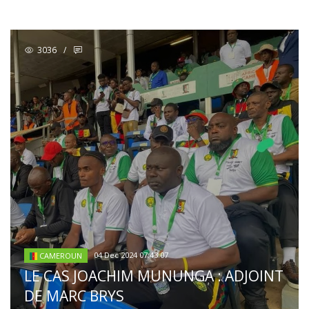
3036
/
04 Dec 2024 07:43:07
CAMEROUN
LE CAS JOACHIM MUNUNGA : ADJOINT
DE MARC BRYS