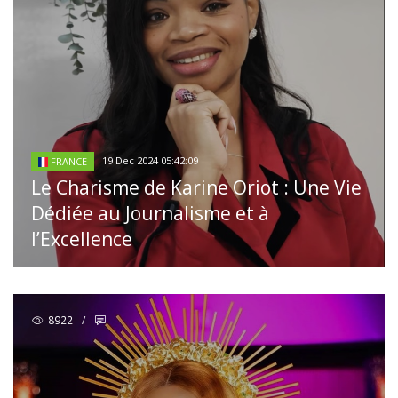
19 Dec 2024 05:42:09
FRANCE
Le Charisme de Karine Oriot : Une Vie
Dédiée au Journalisme et à
l’Excellence
8922
/