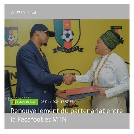
3789
/
08 Dec 2024 17:57:55
CAMEROUN
Renouvellement du partenariat entre
la Fecafoot et MTN