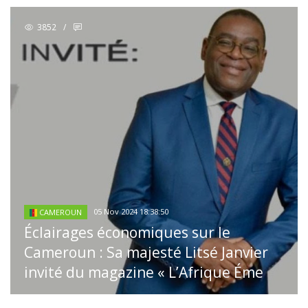
3852
/
05 Nov 2024 18:38:50
CAMEROUN
Éclairages économiques sur le
Cameroun : Sa majesté Litsé Janvier
invité du magazine « L’Afrique Éme