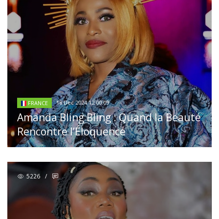
18 Dec 2024 12:00:09
FRANCE
Amanda Bling Bling : Quand la Beauté
Rencontre l’Éloquence
5226
/