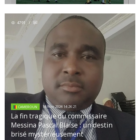
4791
/
18 Nov 2024 14:26:21
CAMEROUN
La fin tragique du commissaire
Messina Pascal Blaise : un destin
brisé mystérieusement