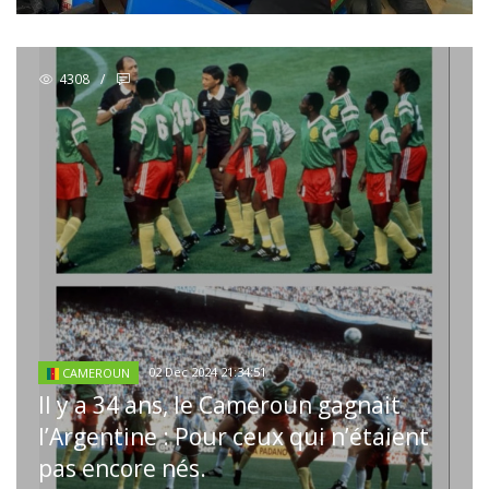
4308
/
02 Dec 2024 21:34:51
CAMEROUN
Il y a 34 ans, le Cameroun gagnait
l’Argentine : Pour ceux qui n’étaient
pas encore nés.