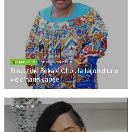
20 Dec 2024 17:38:50
CAMEROUN
Ernestine Bekalé Oho : la leçon d’une
vie d’handicapée
9646
/