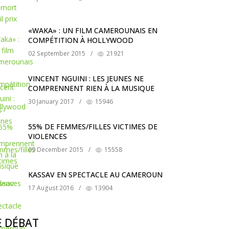
«WAKA» : UN FILM CAMEROUNAIS EN
COMPÉTITION À HOLLYWOOD
02 September 2015
/
21921
VINCENT NGUINI : LES JEUNES NE
COMPRENNENT RIEN À LA MUSIQUE
30 January 2017
/
15946
55% DE FEMMES/FILLES VICTIMES DE
VIOLENCES
09 December 2015
/
15558
KASSAV EN SPECTACLE AU CAMEROUN
17 August 2016
/
13904
E DÉBAT