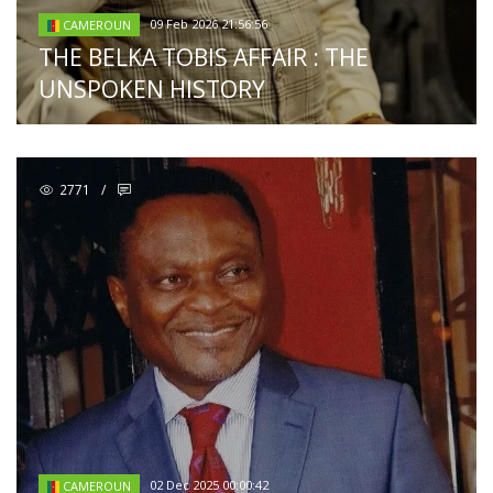
09 Feb 2026 21:56:56
CAMEROUN
THE BELKA TOBIS AFFAIR : THE
UNSPOKEN HISTORY
2771
/
02 Dec 2025 00:00:42
CAMEROUN