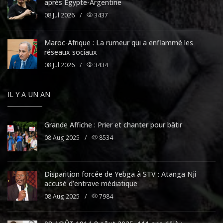
après Égypte-Argentine
08 Jul 2026
/
3437
Maroc-Afrique : La rumeur qui a enflammé les
réseaux sociaux
08 Jul 2026
/
3434
IL Y A UN AN
Grande Affiche : Prier et chanter pour bâtir
08 Aug 2025
/
8534
Disparition forcée de Yebga à STV : Atanga Nji
accusé d’entrave médiatique
08 Aug 2025
/
7984