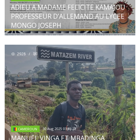
ADIEU A MADAME FELICITE KAMAJOU
PROFESSEUR D’ALLEMAND AU LYCEE
MONGO JOSEPH
2928
/
30 Aug 2025 03:46:22
CAMEROUN
MANUEL VINGA ET MBADINGA