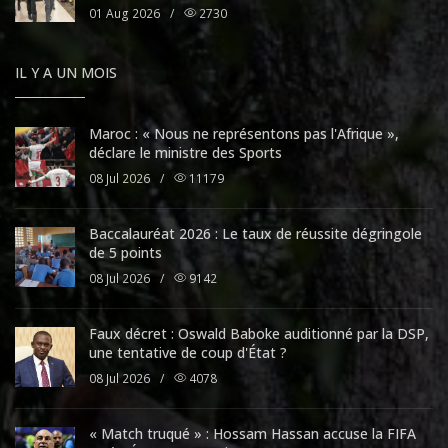
01 Aug 2026
/
2730
IL Y A UN MOIS
Maroc : « Nous ne représentons pas l'Afrique »,
déclare le ministre des Sports
08 Jul 2026
/
11179
Baccalauréat 2026 : Le taux de réussite dégringole
de 5 points
08 Jul 2026
/
9142
Faux décret : Oswald Baboke auditionné par la DSP,
une tentative de coup d'État ?
08 Jul 2026
/
4078
« Match truqué » : Hossam Hassan accuse la FIFA