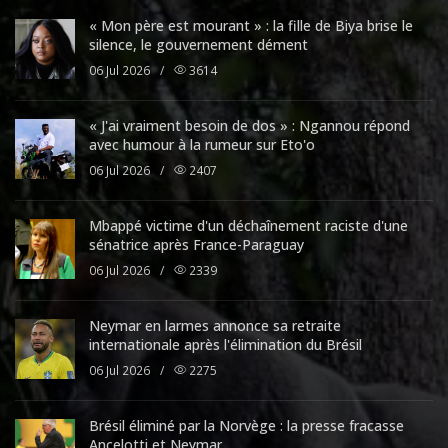
« Mon père est mourant » : la fille de Biya brise le
silence, le gouvernement dément
06 Jul 2026
/
3614
« J'ai vraiment besoin de dos » : Ngannou répond
avec humour à la rumeur sur Eto'o
06 Jul 2026
/
2407
Mbappé victime d'un déchaînement raciste d'une
sénatrice après France-Paraguay
06 Jul 2026
/
2339
Neymar en larmes annonce sa retraite
internationale après l'élimination du Brésil
06 Jul 2026
/
2275
Brésil éliminé par la Norvège : la presse fracasse
Ancelotti et Neymar