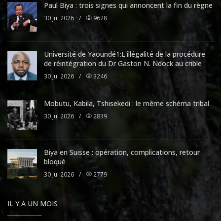
Paul Biya : trois signes qui annoncent la fin du règne
30 Jul 2026
/
9628
Université de Yaoundé1:L'illégalité de la procédure
de réintégration du Dr Gaston N. Ndock au crible
30 Jul 2026
/
3246
Mobutu, Kabila, Tshisekedi : le même schéma tribal
30 Jul 2026
/
2839
Biya en Suisse : opération, complications, retour
bloqué
30 Jul 2026
/
2779
IL Y A UN MOIS