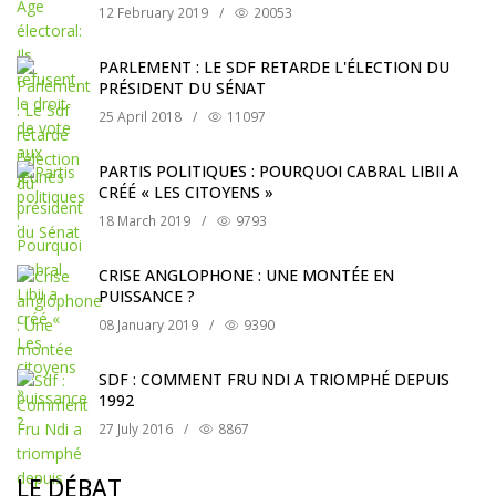
12 February 2019
/
20053
PARLEMENT : LE SDF RETARDE L'ÉLECTION DU
PRÉSIDENT DU SÉNAT
25 April 2018
/
11097
PARTIS POLITIQUES : POURQUOI CABRAL LIBII A
CRÉÉ « LES CITOYENS »
18 March 2019
/
9793
CRISE ANGLOPHONE : UNE MONTÉE EN
PUISSANCE ?
08 January 2019
/
9390
SDF : COMMENT FRU NDI A TRIOMPHÉ DEPUIS
1992
27 July 2016
/
8867
LE DÉBAT