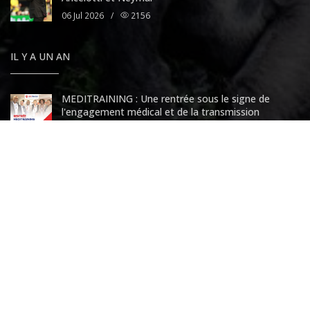
06 Jul 2026
/
2156
IL Y A UN AN
MEDITRAINING : Une rentrée sous le signe de
l'engagement médical et de la transmission
06 Aug 2025
/
10384
KAMTO ECARTE LA BAS EN EBULLITION SES
MEMBRES ARRETES
06 Aug 2025
/
5291
6 août 1945, 6 août 2025, il y a 80 ans, les Etats-
Unis lançaient une bombe atomique sur Hiroshima
06 Aug 2025
/
3854
Célestin Monga fustige le Conseil constitutionnel