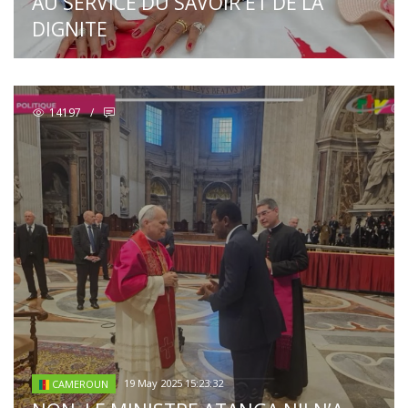
AU SERVICE DU SAVOIR ET DE LA
DIGNITE
14197
/
19 May 2025 15:23:32
CAMEROUN