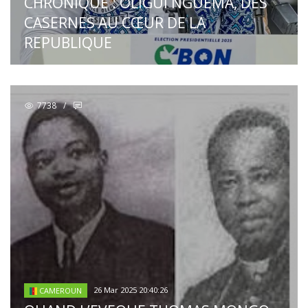
CHRONIQUE : OLIGUI NGUEMA, DES
CASERNES AU CŒUR DE LA
REPUBLIQUE
7738
/
26 Mar 2025 20:40:26
CAMEROUN