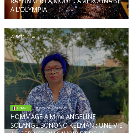
RAYONNER LA MODE CAMEROUNAISE
A L’OLYMPIA
5659
/
19 May 2025 20:39:24
FRANCE
HOMMAGE A Mme ANGELINE
SOLANGE BONONO KELMAN : UNE VIE