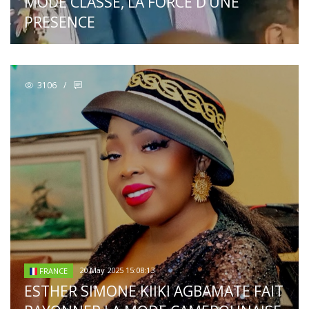
MODE CLASSE, LA FORCE D’UNE
PRESENCE
3106
/
20 May 2025 15:08:13
FRANCE
ESTHER SIMONE KIIKI AGBAMATE FAIT