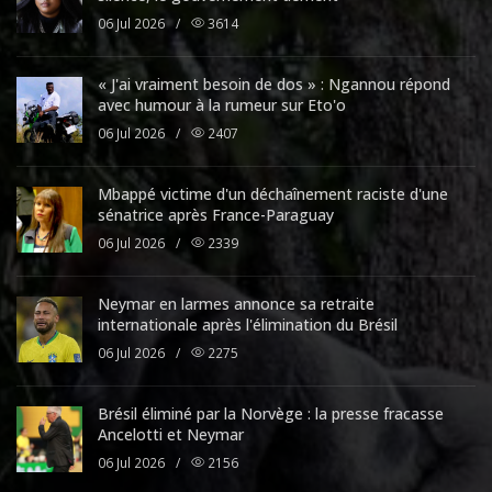
06 Jul 2026
/
3614
« J'ai vraiment besoin de dos » : Ngannou répond
avec humour à la rumeur sur Eto'o
06 Jul 2026
/
2407
Mbappé victime d'un déchaînement raciste d'une
sénatrice après France-Paraguay
06 Jul 2026
/
2339
Neymar en larmes annonce sa retraite
internationale après l'élimination du Brésil
06 Jul 2026
/
2275
Brésil éliminé par la Norvège : la presse fracasse
Ancelotti et Neymar
06 Jul 2026
/
2156