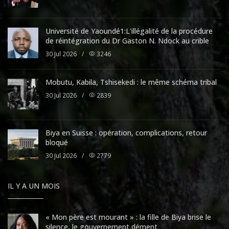
Université de Yaoundé1:L'illégalité de la procédure
de réintégration du Dr Gaston N. Ndock au crible
30 Jul 2026
/
3246
Mobutu, Kabila, Tshisekedi : le même schéma tribal
30 Jul 2026
/
2839
Biya en Suisse : opération, complications, retour
bloqué
30 Jul 2026
/
2779
IL Y A UN MOIS
« Mon père est mourant » : la fille de Biya brise le
silence, le gouvernement dément