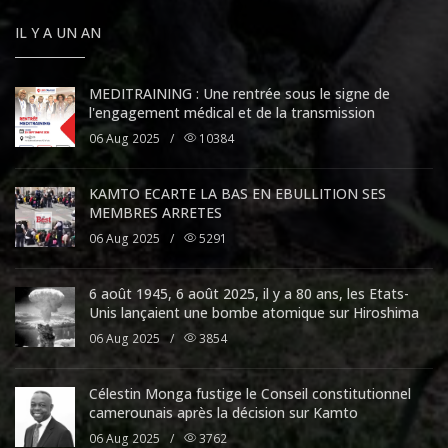
IL Y A UN AN
MEDITRAINING : Une rentrée sous le signe de
l'engagement médical et de la transmission
06 Aug 2025
/
10384
KAMTO ECARTE LA BAS EN EBULLITION SES
MEMBRES ARRETES
06 Aug 2025
/
5291
6 août 1945, 6 août 2025, il y a 80 ans, les Etats-
Unis lançaient une bombe atomique sur Hiroshima
06 Aug 2025
/
3854
Célestin Monga fustige le Conseil constitutionnel
camerounais après la décision sur Kamto
06 Aug 2025
/
3762