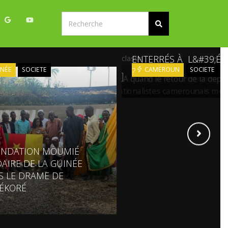
A QUAND LE RETOUR D
DÉPOUILLE DES
NATIONALISTES
CAMEROUNAIS MORTS
ENTERRÉS À L&#39;É
class=
?
NÉE
SOCIETE
CAMEROUN
SOCIETE
ONDATION MOUMIÉ
DAIRE DE LA GUINÉE
S LE DRAME DE
ÉKORÉ