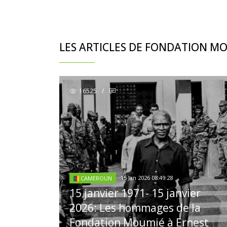
LES ARTICLES DE FONDATION M
16525
/
15 Jan 2026 08:49:28
CAMEROUN
15 janvier 1971- 15 janvier
2026: Les hommages de la
Fondation Moumié à Ernest