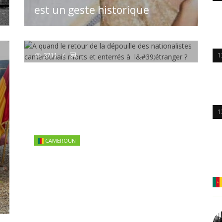
est un geste historique
3711
/
1
1
09 Nov 2017 16:02:35
CAMEROUN
A quand le retour de la
dépouille des nationalistes
camerounais morts et enterrés
à l&#39;étranger ?