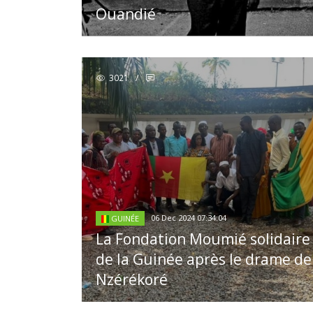
Ouandié
3021
/
06 Dec 2024 07:34:04
GUINÉE
La Fondation Moumié solidaire
de la Guinée après le drame de
Nzérékoré