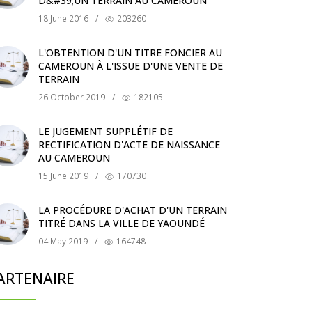
D&#39;UN TERRAIN AU CAMEROUN
18 June 2016
/
203260
L'OBTENTION D'UN TITRE FONCIER AU
CAMEROUN À L'ISSUE D'UNE VENTE DE
TERRAIN
26 October 2019
/
182105
LE JUGEMENT SUPPLÉTIF DE
RECTIFICATION D'ACTE DE NAISSANCE
AU CAMEROUN
15 June 2019
/
170730
LA PROCÉDURE D'ACHAT D'UN TERRAIN
TITRÉ DANS LA VILLE DE YAOUNDÉ
04 May 2019
/
164748
ARTENAIRE