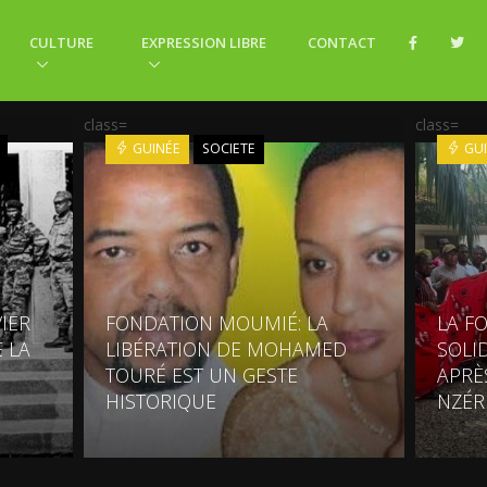
CULTURE
EXPRESSION LIBRE
CONTACT
class=
class=
GUINÉE
SOCIETE
GUI
VIER
FONDATION MOUMIÉ: LA
LA F
 LA
LIBÉRATION DE MOHAMED
SOLI
TOURÉ EST UN GESTE
APRÈ
HISTORIQUE
NZÉR