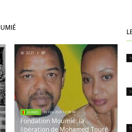
OUMIÉ
L
3227
/
1
1
10 Feb 2025 12:28:34
GUINÉE
Fondation Moumié: la
libération de Mohamed Touré
1