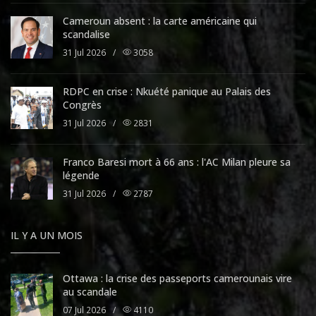
Cameroun absent : la carte américaine qui
scandalise
31 Jul 2026
/
3058
RDPC en crise : Nkuété panique au Palais des
Congrès
31 Jul 2026
/
2831
Franco Baresi mort à 66 ans : l'AC Milan pleure sa
légende
31 Jul 2026
/
2787
IL Y A UN MOIS
Ottawa : la crise des passeports camerounais vire
au scandale
07 Jul 2026
/
4110