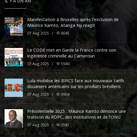
IL Y A UN AN
Manifestation à Bruxelles après l’exclusion de
Maurice Kamto, Atanga Nji réagit
07 Aug 2025
/
6045
Le CODE met en Garde la France contre son
ingérence criminelle au Cameroun
07 Aug 2025
/
5940
Lula mobilise les BRICS face aux nouveaux tarifs
douaniers américains sur les produits brésiliens
07 Aug 2025
/
3904
Présidentielle 2025 : Maurice Kamto dénonce une
trahison du RDPC, des institutions et de l’ONU
07 Aug 2025
/
3581