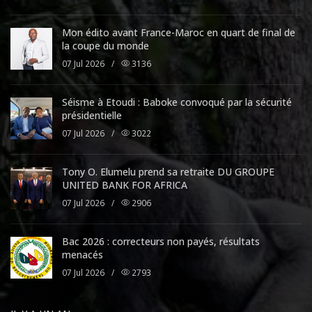
Mon édito avant France-Maroc en quart de final de
la coupe du monde
07 Jul 2026
/
3136
Séisme à Etoudi : Baboke convoqué par la sécurité
présidentielle
07 Jul 2026
/
3022
Tony O. Elumelu prend sa retraite DU GROUPE
UNITED BANK FOR AFRICA
07 Jul 2026
/
2906
Bac 2026 : correcteurs non payés, résultats
menacés
07 Jul 2026
/
2793