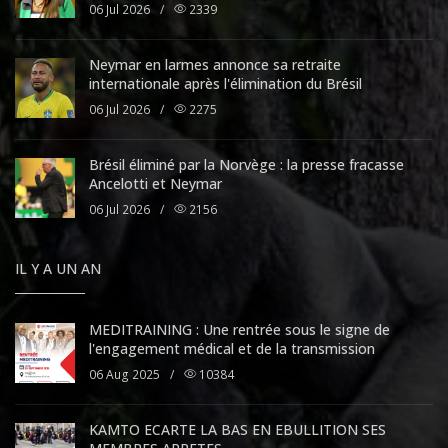
06 Jul 2026
/
2339
Neymar en larmes annonce sa retraite
internationale après l'élimination du Brésil
06 Jul 2026
/
2275
Brésil éliminé par la Norvège : la presse fracasse
Ancelotti et Neymar
06 Jul 2026
/
2156
IL Y A UN AN
MEDITRAINING : Une rentrée sous le signe de
l'engagement médical et de la transmission
06 Aug 2025
/
10384
KAMTO ECARTE LA BAS EN EBULLITION SES