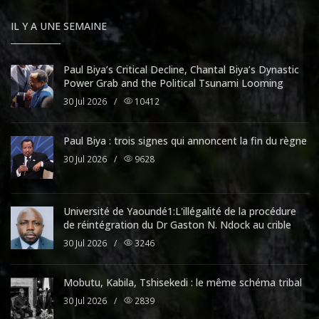
IL Y A UNE SEMAINE
Paul Biya’s Critical Decline, Chantal Biya’s Dynastic
Power Grab and the Political Tsunami Looming
30 Jul 2026
/
10412
Paul Biya : trois signes qui annoncent la fin du règne
30 Jul 2026
/
9628
Université de Yaoundé1:L'illégalité de la procédure
de réintégration du Dr Gaston N. Ndock au crible
30 Jul 2026
/
3246
Mobutu, Kabila, Tshisekedi : le même schéma tribal
30 Jul 2026
/
2839