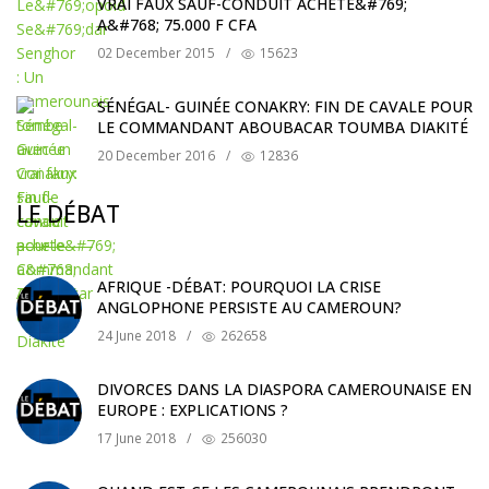
VRAI FAUX SAUF-CONDUIT ACHETE&#769;
A&#768; 75.000 F CFA
02 December 2015
/
15623
SÉNÉGAL- GUINÉE CONAKRY: FIN DE CAVALE POUR
LE COMMANDANT ABOUBACAR TOUMBA DIAKITÉ
20 December 2016
/
12836
LE DÉBAT
AFRIQUE -DÉBAT: POURQUOI LA CRISE
ANGLOPHONE PERSISTE AU CAMEROUN?
24 June 2018
/
262658
DIVORCES DANS LA DIASPORA CAMEROUNAISE EN
EUROPE : EXPLICATIONS ?
17 June 2018
/
256030