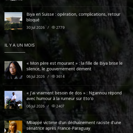
Biya en Suisse : opération, complications, retour
bloqué
30 Jul 2026
/
2779
IL Y A UN MOIS
« Mon père est mourant » : la fille de Biya brise le
silence, le gouvernement dément
06 Jul 2026
/
3614
« J'ai vraiment besoin de dos » : Ngannou répond
avec humour à la rumeur sur Eto'o
06 Jul 2026
/
2407
Mbappé victime d'un déchaînement raciste d'une
sénatrice après France-Paraguay