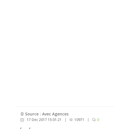
© Source : Avec Agences
17 Dec 2017 15:01:21
|
10971
|
0