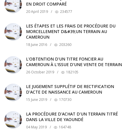
EN DROIT COMPARÉ
20 April 2019
/
234577
LES ÉTAPES ET LES FRAIS DE PROCÉDURE DU
MORCELLEMENT D&#39;UN TERRAIN AU
CAMEROUN
18 June 2016
/
203260
L'OBTENTION D'UN TITRE FONCIER AU
CAMEROUN À L'ISSUE D'UNE VENTE DE TERRAIN
26 October 2019
/
182105
LE JUGEMENT SUPPLÉTIF DE RECTIFICATION
D'ACTE DE NAISSANCE AU CAMEROUN
15 June 2019
/
170730
LA PROCÉDURE D'ACHAT D'UN TERRAIN TITRÉ
DANS LA VILLE DE YAOUNDÉ
04 May 2019
/
164748