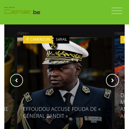
class=
class=
CAMEROUN
SéRAIL
ESPAGNE
DES CENT
MÉDITERR
EFFOUDOU ACCUSE FOUDA DE «
AMÈRE DU
GÉNÉRAL BANDIT »
AFRICAIN