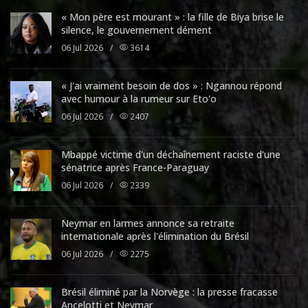
« Mon père est mourant » : la fille de Biya brise le
silence, le gouvernement dément
06 Jul 2026
/
3614
« J'ai vraiment besoin de dos » : Ngannou répond
avec humour à la rumeur sur Eto'o
06 Jul 2026
/
2407
Mbappé victime d'un déchaînement raciste d'une
sénatrice après France-Paraguay
06 Jul 2026
/
2339
Neymar en larmes annonce sa retraite
internationale après l'élimination du Brésil
06 Jul 2026
/
2275
Brésil éliminé par la Norvège : la presse fracasse
Ancelotti et Neymar