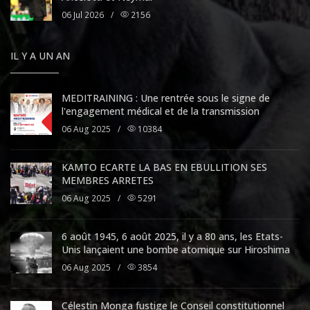
06 Jul 2026
/
2156
IL Y A UN AN
MEDITRAINING : Une rentrée sous le signe de
l'engagement médical et de la transmission
06 Aug 2025
/
10384
KAMTO ECARTE LA BAS EN EBULLITION SES
MEMBRES ARRETES
06 Aug 2025
/
5291
6 août 1945, 6 août 2025, il y a 80 ans, les Etats-
Unis lançaient une bombe atomique sur Hiroshima
06 Aug 2025
/
3854
Célestin Monga fustige le Conseil constitutionnel