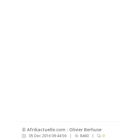
© Afrikactuelle.com : Olivier Berhuse
05 Dec 2016 09:44:56
|
8460
|
0