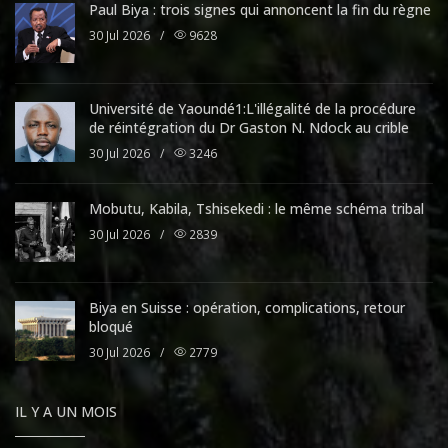
Paul Biya : trois signes qui annoncent la fin du règne
30 Jul 2026
/
9628
Université de Yaoundé1:L'illégalité de la procédure
de réintégration du Dr Gaston N. Ndock au crible
30 Jul 2026
/
3246
Mobutu, Kabila, Tshisekedi : le même schéma tribal
30 Jul 2026
/
2839
Biya en Suisse : opération, complications, retour
bloqué
30 Jul 2026
/
2779
IL Y A UN MOIS