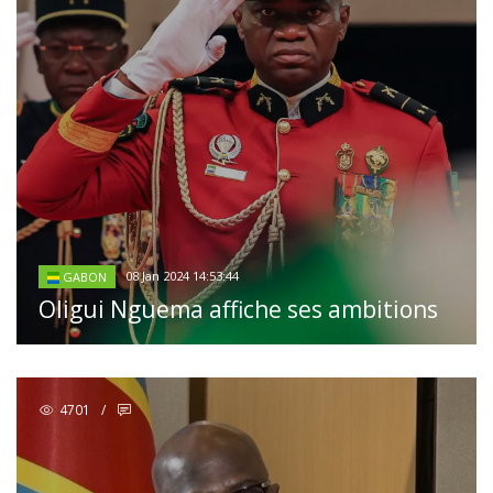
08 Jan 2024 14:53:44
GABON
Oligui Nguema affiche ses ambitions
4701
/