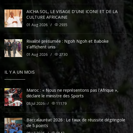
AICHA SOL, LE VISAGE D’UNE ICONE ET DE LA
CULTURE AFRICAINE
01 Aug 2026
/
2935
Rivalité présumée : Ngoh Ngoh et Baboke
s’affichent unis
01 Aug 2026
/
2730
IL Y A UN MOIS
Maroc : « Nous ne représentons pas l'Afrique »,
déclare le ministre des Sports
08 Jul 2026
/
11179
Baccalauréat 2026 : Le taux de réussite dégringole
de 5 points