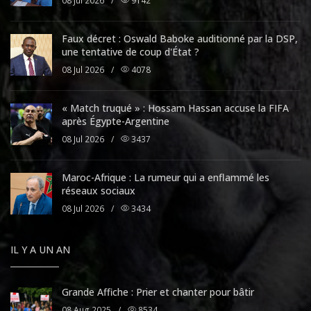
08 Jul 2026
/
9142
Faux décret : Oswald Baboke auditionné par la DSP,
une tentative de coup d'État ?
08 Jul 2026
/
4078
« Match truqué » : Hossam Hassan accuse la FIFA
après Égypte-Argentine
08 Jul 2026
/
3437
Maroc-Afrique : La rumeur qui a enflammé les
réseaux sociaux
08 Jul 2026
/
3434
IL Y A UN AN
Grande Affiche : Prier et chanter pour bâtir
08 Aug 2025
/
8534