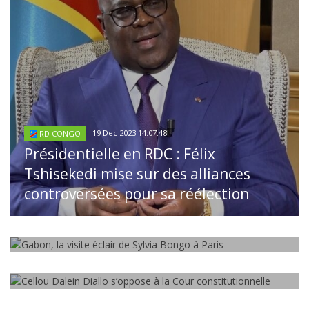
19 Dec 2023 14:07:48
RD CONGO
Présidentielle en RDC : Félix
Tshisekedi mise sur des alliances
controversées pour sa réélection
22 Nov 2020 09:13:00
GABON
Gabon, la visite éclair de Sylvia Bongo
à Paris
08 Nov 2020 12:06:00
GUINÉE
Cellou Dalein Diallo s’oppose à la Cour
4654
/
constitutionnelle
1942
/