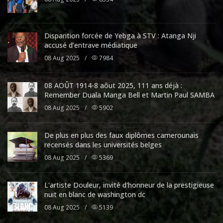
Disparition forcée de Yebga à STV : Atanga Nji
accusé d’entrave médiatique
08 Aug 2025
/
7984
08 AOÛT 1914-8 aôut 2025, 111 ans déjà :
Remember Duala Manga Bell et Martin Paul SAMBA
08 Aug 2025
/
5902
De plus en plus des faux diplômes camerounais
recensés dans les universités belges
08 Aug 2025
/
5369
L'artiste Douleur, invité d'honneur de la prestigieuse
nuit en blanc de washington dc
08 Aug 2025
/
5139