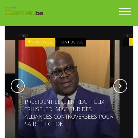
GAB
SYL
class=
class=
RD CONGO
POINT DE VUE
PRÉSIDENTIELLE EN RDC : FÉLIX
TSHISEKEDI MISE SUR DES
ALLIANCES CONTROVERSÉES POUR
SA RÉÉLECTION