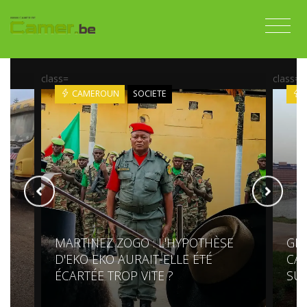
class=
class=
CAMEROUN
SOCIETE
MARTINEZ ZOGO : L'HYPOTHÈSE
GR
S
D'EKO EKO AURAIT-ELLE ÉTÉ
CAM
ÉCARTÉE TROP VITE ?
SU