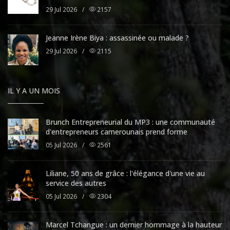
29 Jul 2026
/
2157
Jeanne Irène Biya : assassinée ou malade ?
29 Jul 2026
/
2115
IL Y A UN MOIS
Brunch Entrepreneurial du MP3 : une communauté
d'entrepreneurs camerounais prend forme
05 Jul 2026
/
2561
Liliane, 50 ans de grâce : l'élégance d'une vie au
service des autres
05 Jul 2026
/
2304
Marcel Tchangue : un dernier hommage à la hauteur