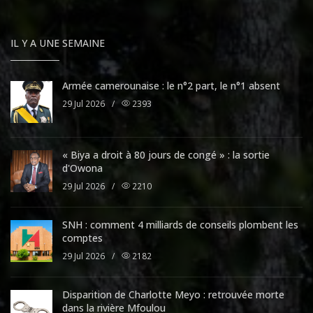
IL Y A UNE SEMAINE
Armée camerounaise : le n°2 part, le n°1 absent
29 Jul 2026
/
2393
« Biya a droit à 80 jours de congé » : la sortie
d'Owona
29 Jul 2026
/
2210
SNH : comment 4 milliards de conseils plombent les
comptes
29 Jul 2026
/
2182
Disparition de Charlotte Meyo : retrouvée morte
dans la rivière Mfoulou