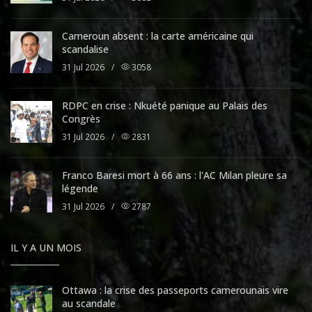
Cameroun absent : la carte américaine qui
scandalise
31 Jul 2026
/
3058
RDPC en crise : Nkuété panique au Palais des
Congrès
31 Jul 2026
/
2831
Franco Baresi mort à 66 ans : l'AC Milan pleure sa
légende
31 Jul 2026
/
2787
IL Y A UN MOIS
Ottawa : la crise des passeports camerounais vire
au scandale