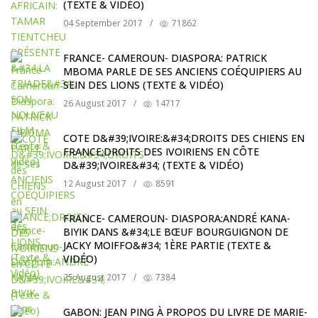
(TEXTE & VIDÉO)
04 September 2017
/
71862
FRANCE- CAMEROUN- DIASPORA: PATRICK
MBOMA PARLE DE SES ANCIENS COÉQUIPIERS AU
SEIN DES LIONS (TEXTE & VIDÉO)
26 August 2017
/
14717
COTE D&#39;IVOIRE:&#34;DROITS DES CHIENS EN
FRANCE;DROITS DES IVOIRIENS EN CÔTE
D&#39;IVOIRE&#34; (TEXTE & VIDÉO)
12 August 2017
/
8591
FRANCE- CAMEROUN- DIASPORA:ANDRÉ KANA-
BIYIK DANS &#34;LE BŒUF BOURGUIGNON DE
JACKY MOIFFO&#34; 1ÈRE PARTIE (TEXTE &
VIDÉO)
25 August 2017
/
7384
GABON: JEAN PING À PROPOS DU LIVRE DE MARIE-