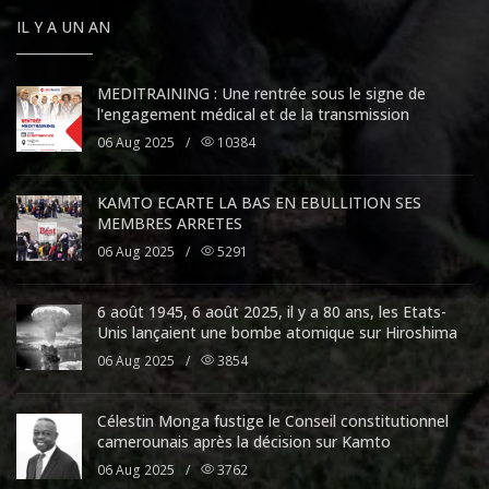
IL Y A UN AN
MEDITRAINING : Une rentrée sous le signe de
l'engagement médical et de la transmission
06 Aug 2025
/
10384
KAMTO ECARTE LA BAS EN EBULLITION SES
MEMBRES ARRETES
06 Aug 2025
/
5291
6 août 1945, 6 août 2025, il y a 80 ans, les Etats-
Unis lançaient une bombe atomique sur Hiroshima
06 Aug 2025
/
3854
Célestin Monga fustige le Conseil constitutionnel
camerounais après la décision sur Kamto
06 Aug 2025
/
3762