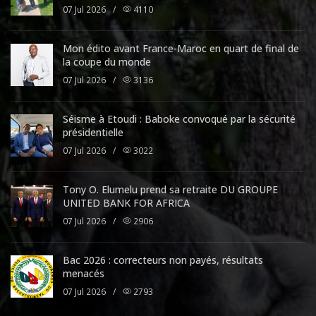
07 Jul 2026
/
4110
Mon édito avant France-Maroc en quart de final de
la coupe du monde
07 Jul 2026
/
3136
Séisme à Etoudi : Baboke convoqué par la sécurité
présidentielle
07 Jul 2026
/
3022
Tony O. Elumelu prend sa retraite DU GROUPE
UNITED BANK FOR AFRICA
07 Jul 2026
/
2906
Bac 2026 : correcteurs non payés, résultats
menacés
07 Jul 2026
/
2793