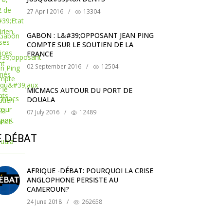
27 April 2016
/
13304
GABON : L&#39;OPPOSANT JEAN PING
COMPTE SUR LE SOUTIEN DE LA
FRANCE
02 September 2016
/
12504
MICMACS AUTOUR DU PORT DE
DOUALA
07 July 2016
/
12489
E DÉBAT
AFRIQUE -DÉBAT: POURQUOI LA CRISE
ANGLOPHONE PERSISTE AU
CAMEROUN?
24 June 2018
/
262658