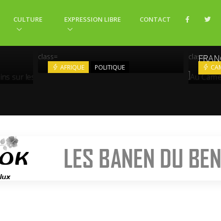
CULTURE
EXPRESSION LIBRE
CONTACT
INS
AU C
L’AFRIQUE DÉCIDE DE QUITTER
FRANC
QUI 
LA CPI
class=
class=
FRAN
AFRIQUE
POLITIQUE
CA