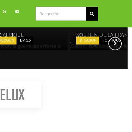
AMEROUN, LA GUERRE
GABON : L&#39;OPPO
ENFANTA LA
JEAN PING COMPTE SU
class=
ÇAFRIQUE
SOUTIEN DE LA FRANC
MEROUN
LIVRES
GABON
POLITIQUE