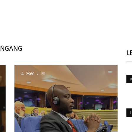
WONGANG
L
2960
/
1
1