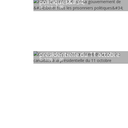
politiques&#34;
5719
/
03 Sep 2015 10:52:51
GUINÉE
Guinée : Dadis Camara absent
de la liste des candidats à la
présidentielle du 11 octobre
5395
/