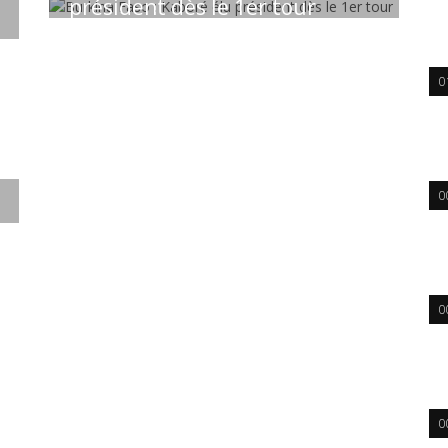
président dès le 1er tour
9309
/
0
0
0
0