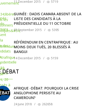
11 December 2015
/
5719
GUINÉE : DADIS CAMARA ABSENT DE LA
LISTE DES CANDIDATS À LA
PRÉSIDENTIELLE DU 11 OCTOBRE
03 September 2015
/
5395
RÉFÉRENDUM EN CENTRAFRIQUE : AU
MOINS DEUX TUÉS, 20 BLESSÉS À
BANGUI
14 December 2015
/
5159
E DÉBAT
AFRIQUE -DÉBAT: POURQUOI LA CRISE
ANGLOPHONE PERSISTE AU
CAMEROUN?
24 June 2018
/
262658