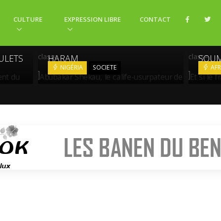
CULTURE
EXPRESSION LIBRE
CONTACT
EX-
ABUBAKAR SHEKAU, LE CALIFE-
USURPATEUR DE BOKO
ET SI
class=
class=
ULETS
HARAM
SOUM
NIGÉRIA
SOCIETE
AFR