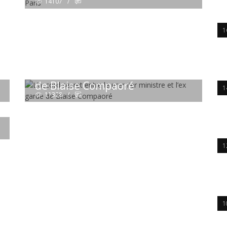
14107
/
1
17 Jun 2015 13:05:29
BURKINA FASO
L’accord secret entre le
premier ministre et l’ex garde
de Blaise Compaoré
1
11328
/
1
1