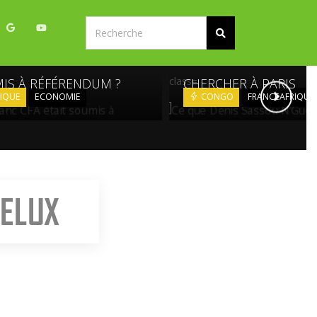
CE QUE DENIS SASSO
 LE FRANC CFA ÉTAIT
N’GUESSO EST VENU
class=
IS À RÉFÉRENDUM ?
CHERCHER À PARIS
IQUE
ECONOMIE
CONGO
FRANCEAFRIQUE