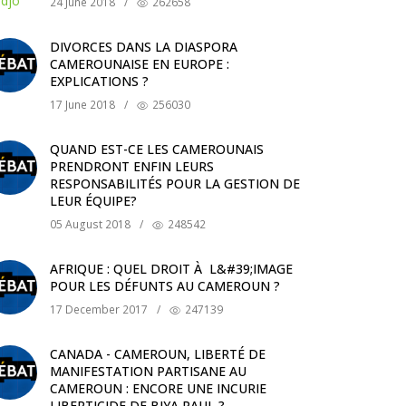
24 June 2018
/
262658
DIVORCES DANS LA DIASPORA
CAMEROUNAISE EN EUROPE :
EXPLICATIONS ?
17 June 2018
/
256030
QUAND EST-CE LES CAMEROUNAIS
PRENDRONT ENFIN LEURS
RESPONSABILITÉS POUR LA GESTION DE
LEUR ÉQUIPE?
05 August 2018
/
248542
AFRIQUE : QUEL DROIT À L&#39;IMAGE
POUR LES DÉFUNTS AU CAMEROUN ?
17 December 2017
/
247139
CANADA - CAMEROUN, LIBERTÉ DE
MANIFESTATION PARTISANE AU
CAMEROUN : ENCORE UNE INCURIE
LIBERTICIDE DE BIYA PAUL ?