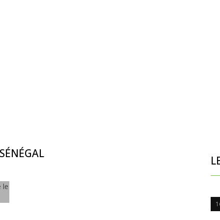
, SÉNÉGAL
L
1