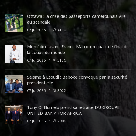
Ottawa : la crise des passeports camerounais vire
au scandale
07 Jul 2026
/
4110
Mon édito avant France-Maroc en quart de final de
la coupe du monde
07 Jul 2026
/
3136
Séisme à Etoudi : Baboke convoqué par la sécurité
présidentielle
07 Jul 2026
/
3022
Tony O. Elumelu prend sa retraite DU GROUPE
UNITED BANK FOR AFRICA
07 Jul 2026
/
2906