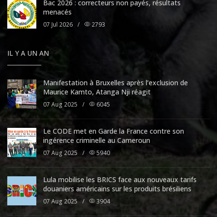
Bac 2026 : correcteurs non payés, résultats
menacés
07 Jul 2026
/
2793
IL Y A UN AN
Manifestation à Bruxelles après l’exclusion de
Maurice Kamto, Atanga Nji réagit
07 Aug 2025
/
6045
Le CODE met en Garde la France contre son
ingérence criminelle au Cameroun
07 Aug 2025
/
5940
Lula mobilise les BRICS face aux nouveaux tarifs
douaniers américains sur les produits brésiliens
07 Aug 2025
/
3904