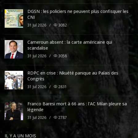
DGSN : les policiers ne peuvent plus confisquer les
CNI
31 Jul 2026
/
3082
Cameroun absent : la carte américaine qui
scandalise
31 Jul 2026
/
3058
RDPC en crise : Nkuété panique au Palais des
Congrès
31 Jul 2026
/
2831
Franco Baresi mort à 66 ans : l'AC Milan pleure sa
légende
31 Jul 2026
/
2787
IL Y A UN MOIS