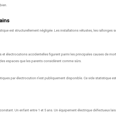
bien.
ains
ique est structurellement négligée. Les installations vétustes, les rallonges s
s et électrocutions accidentelles figurent parmi les principales causes de mort
s des espaces que les parents considèrent comme sûrs.
iques par électrocution n'est publiquement disponible. Ce vide statistique e
 constant. Un enfant entre 1 et 5 ans. Un équipement électrique défectueux l