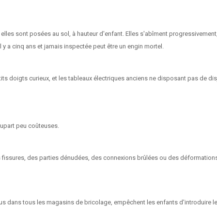
: elles sont posées au sol, à hauteur d'enfant. Elles s'abîment progressivement
l y a cinq ans et jamais inspectée peut être un engin mortel.
ts doigts curieux, et les tableaux électriques anciens ne disposant pas de disj
lupart peu coûteuses.
 fissures, des parties dénudées, des connexions brûlées ou des déformations 
s dans tous les magasins de bricolage, empêchent les enfants d'introduire leu