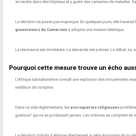
se rendre dans des hôpitaux et y guérir des centaines de malades. Sa
La décision ne passe pas inaperçue. En quelques jours, elle traverse le
gouverneurs du Cameroun
à adopter une mesure identique.
La résonance est immédiate. La demande est précise. Le débat, lui, e
Pourquoi cette mesure trouve un écho auss
L'Afrique subsaharienne connaît une explosion des mouvements évangé
reddition de comptes.
Dans ce vide réglementaire, les
escroqueries religieuses
prolifère
guérison" qui ne se produisent jamais. Les victimes se comptent en mil
La décision Soludo s'attaque directement à cette économie de la crédu