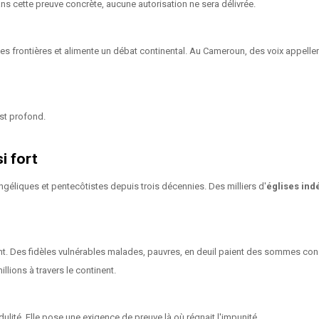
ns cette preuve concrète, aucune autorisation ne sera délivrée.
s frontières et alimente un débat continental. Au Cameroun, des voix appellent l
st profond.
i fort
liques et pentecôtistes depuis trois décennies. Des milliers d'
églises in
nt. Des fidèles vulnérables malades, pauvres, en deuil paient des sommes con
lions à travers le continent.
lité. Elle pose une exigence de preuve là où régnait l'impunité.