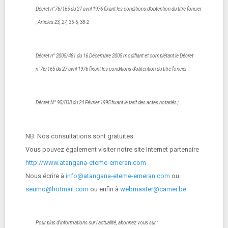
Décret n°76/165 du 27 avril 1976 fixant les conditions d’obtention du titre foncier
; Articles 23, 27, 35-5, 38-2
Décret n° 2005/481 du 16 Décembre 2005 modifiant et complétant le Décret
n°76/165 du 27 avril 1976 fixant les conditions d’obtention du titre foncier ;
Décret N° 95/038 du 24 Février 1995 fixant le tarif des actes notariés ;
NB: Nos consultations sont gratuites.
Vous pouvez également visiter notre site Internet partenaire
http://www.atangana-eteme-emeran.com
Nous écrire à
info@atangana-eteme-emeran.com
ou
seumo@hotmail.com
ou enfin à
webmaster@camer.be
Pour plus d'informations sur l'actualité, abonnez vous sur :