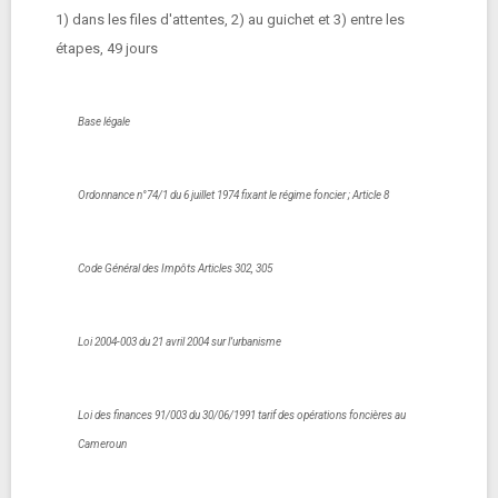
1) dans les files d'attentes, 2) au guichet et 3) entre les
étapes, 49 jours
Base légale
Ordonnance n°74/1 du 6 juillet 1974 fixant le régime foncier ; Article 8
Code Général des Impôts Articles 302, 305
Loi 2004-003 du 21 avril 2004 sur l’urbanisme
Loi des finances 91/003 du 30/06/1991 tarif des opérations foncières au
Cameroun